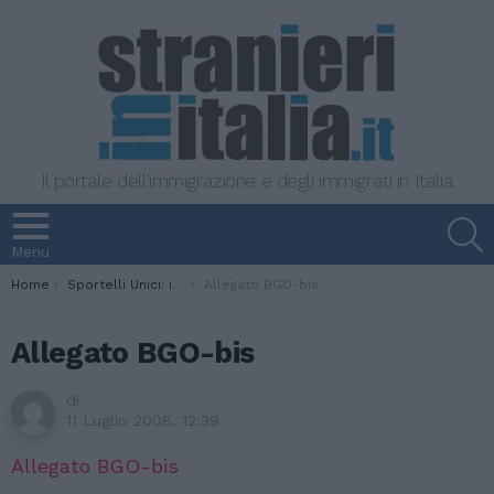
Il portale dell'immigrazione e degli immigrati in Italia
S
Menu
You are here:
Home
Sportelli Unici: i moduli per le domande
Allegato BGO-bis
Allegato BGO-bis
di
11 Luglio 2008, 12:39
Allegato BGO-bis