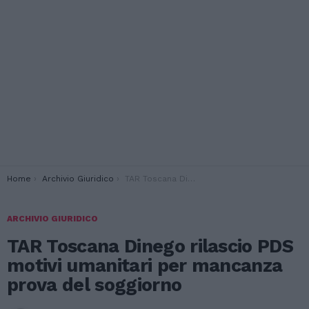
You are here:
Home
Archivio Giuridico
TAR Toscana Dinego rilascio PDS motivi umanitari per mancanza prova del soggiorno
ARCHIVIO GIURIDICO
TAR Toscana Dinego rilascio PDS
motivi umanitari per mancanza
prova del soggiorno