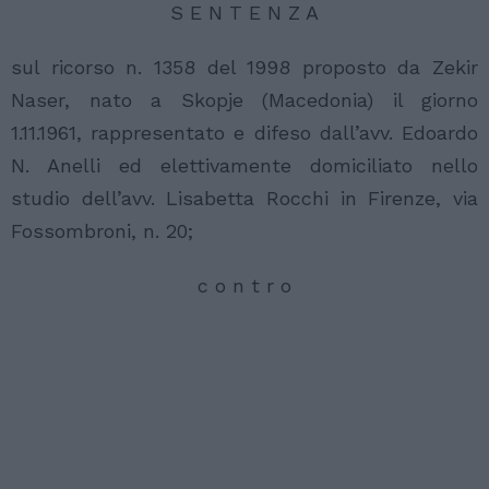
S E N T E N Z A
sul ricorso n. 1358 del 1998 proposto da Zekir
Naser, nato a Skopje (Macedonia) il giorno
1.11.1961, rappresentato e difeso dall’avv. Edoardo
N. Anelli ed elettivamente domiciliato nello
studio dell’avv. Lisabetta Rocchi in Firenze, via
Fossombroni, n. 20;
c o n t r o