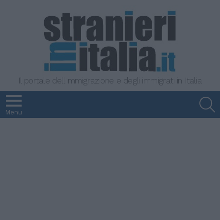
Il portale dell'immigrazione e degli immigrati in Italia
S
Menu