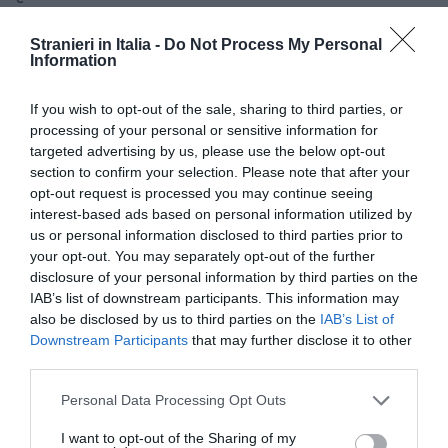
Il motivo è infondato.
Stranieri in Italia -
Do Not Process My Personal
Il ricorrente impugna il decreto del Questore
Information
della Provincia di Pisa che respinge la sua
If you wish to opt-out of the sale, sharing to third parties, or
istanza di rilascio dei permesso di soggiorno. Tale
processing of your personal or sensitive information for
decreto, nella copia prodotta in giudizio, riporta a
targeted advertising by us, please use the below opt-out
stampa la dicitura finale “Il Questore (Riccio)”,
section to confirm your selection. Please note that after your
opt-out request is processed you may continue seeing
senza tuttavia che risulti la sottoscrizione
interest-based ads based on personal information utilized by
autografa dell’organo emanante. Tuttavia la
us or personal information disclosed to third parties prior to
your opt-out. You may separately opt-out of the further
stessa copia prodotta in atti riporta altresì il
disclosure of your personal information by third parties on the
timbro di “copia conforme”, con la dovuta
IAB’s list of downstream participants. This information may
also be disclosed by us to third parties on the
IAB’s List of
sottoscrizione del dirigente che ha provveduto
Downstream Participants
that may further disclose it to other
alla attestazione di conformità. La
third parties.
giurisprudenza, con orientamento che il Collegio
Personal Data Processing Opt Outs
condivide, ha peraltro chiarito che la firma "per
I want to opt-out of the Sharing of my
copia conforme " “fa fede, fino a querela di falso,