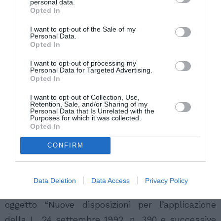
personal data.
Opted In
dell’esistenza di un originale firmato” (Cons.
Stato, sez. IV, 17 gennaio 1989, n. 5), il che
I want to opt-out of the Sale of my
Personal Data.
comporta la infondatezza della proposta
Opted In
doglianza.
I want to opt-out of processing my
Personal Data for Targeted Advertising.
Con la seconda censura il ricorrente contesta
Opted In
l’operato dell’Amministrazione, sul rilievo che nel
I want to opt-out of Collection, Use,
merito egli sarebbe in possesso di tutti i requisiti
Retention, Sale, and/or Sharing of my
Personal Data that Is Unrelated with the
previsti dalla normativa speciale applicata nel
Purposes for which it was collected.
Opted In
caso di specie.
Il motivo è infondato.
CONFIRM
Nel caso in esame si verte in ipotesi di
applicazione della direttiva del Presidente del
Data Deletion
Data Access
Privacy Policy
Consiglio dei Ministri del 15 luglio 1997, avente ad
oggetto “Nuove disposizioni per l’applicazione
della L. 24 settembre 1992, n. 390 e successive