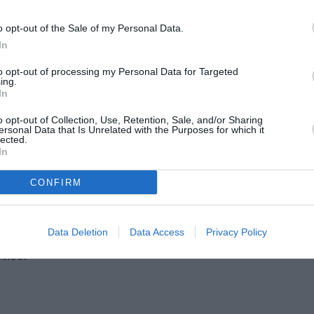
me accaduto durante il ventennio fascista,
o opt-out of the Sale of my Personal Data.
siderati. È necessario adottare un approccio
In
mprenda sia l’accoglienza degli immigrati
ca attiva per la natalità.
to opt-out of processing my Personal Data for Targeted
ing.
In
eato l’importanza dell’accoglienza
o opt-out of Collection, Use, Retention, Sale, and/or Sharing
stema di integrazione efficace per gli
ersonal Data that Is Unrelated with the Purposes for which it
lected.
ilirsi in un paese. Questo approccio mira a
In
 risorse dei migranti, consentendo loro di
CONFIRM
onomia e alla società ospitante.
ò contribuire a soddisfare la domanda di
Data Deletion
Data Access
Privacy Policy
iminuzione demografica e, di conseguenza,
tico.