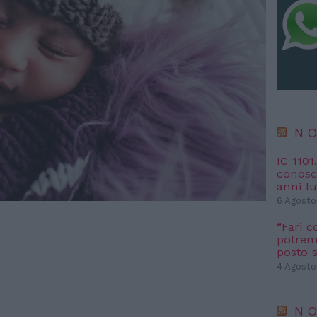
NO
IC 1101
conosci
anni l
6 Agosto
“Fari c
potremm
posto s
4 Agosto
NO