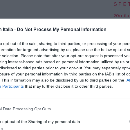
SPE
20mila
Aperys
6 Agosto
n Italia -
Do Not Process My Personal Information
Grande
Festiva
to opt-out of the sale, sharing to third parties, or processing of your per
6 Agosto
aura Sabbadini, già direttrice del
formation for targeted advertising by us, please use the below opt-out s
r selection. Please note that after your opt-out request is processed y
 tecnologie dell’Istat, ha sottolineato
eing interest-based ads based on personal information utilized by us or
Photosh
roccio olistico per affrontare la sfida del
disclosed to third parties prior to your opt-out. You may separately opt-
losure of your personal information by third parties on the IAB’s list of
 l’evento di lancio del nuovo progetto
. This information may also be disclosed by us to third parties on the
IA
mato Demografica, tenutosi presso il Palazzo
Participants
that may further disclose it to other third parties.
badini ha affermato che “accoglienza
la natalità sono le cose che andrebbero
l Data Processing Opt Outs
a pensionistico”.
o opt-out of the Sharing of my personal data.
si esclusivamente sulla politica di
In