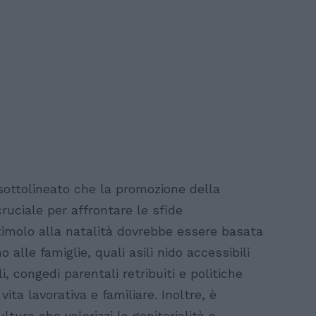
sottolineato che la promozione della
uciale per affrontare le sfide
timolo alla natalità dovrebbe essere basata
alle famiglie, quali asili nido accessibili
 congedi parentali retribuiti e politiche
vita lavorativa e familiare. Inoltre, è
ura che valorizzi la genitorialità e