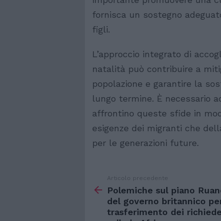
fornisca un sostegno adeguato 
figli.
L’approccio integrato di accog
natalità può contribuire a miti
popolazione e garantire la sos
lungo termine. È necessario a
affrontino queste sfide in mod
esigenze dei migranti che dell
per le generazioni future.
Articolo precedente
Vedi
di
Polemiche sul piano Ruan
più
del governo britannico per
trasferimento dei richiede