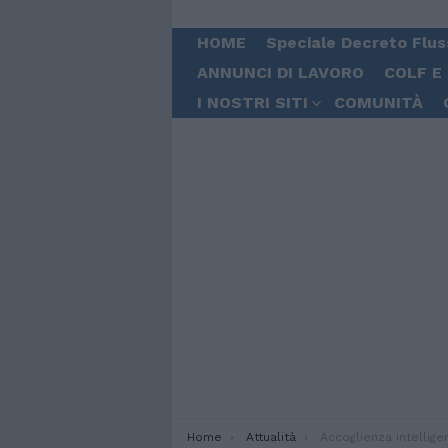
HOME
Speciale Decreto Flus
ANNUNCI DI LAVORO
COLF E
I NOSTRI SITI
COMUNITÀ
You are here:
Home
Attualità
Accoglienza intelligente dei migranti e promozione della natalità: l