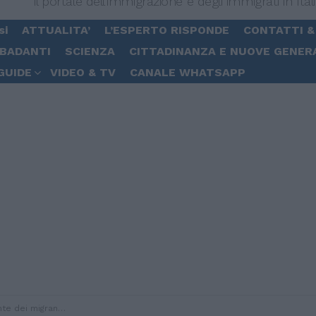
Il portale dell'immigrazione e degli immigrati in Ital
si
ATTUALITA’
L’ESPERTO RISPONDE
CONTATTI &
 BADANTI
SCIENZA
CITTADINANZA E NUOVE GENER
GUIDE
VIDEO & TV
CANALE WHATSAPP
e chiavi per salvare il sistema pensionistico