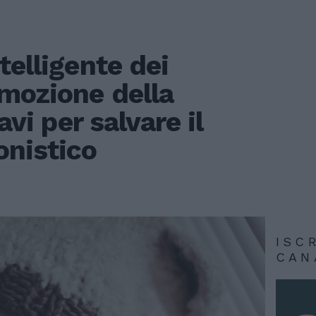
telligente dei
omozione della
avi per salvare il
onistico
ISC
CAN