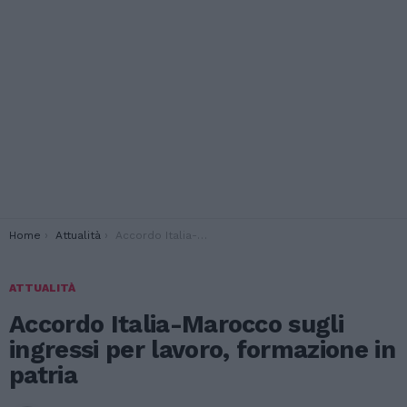
You are here:
Home
Attualità
Accordo Italia-Marocco sugli ingressi per lavoro, formazione in patria
ATTUALITÀ
Accordo Italia-Marocco sugli
ingressi per lavoro, formazione in
patria