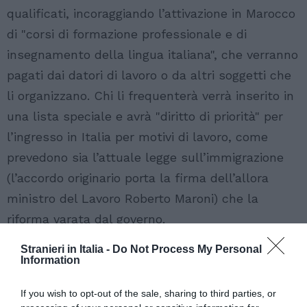
qualificati, incoraggiando l’attivazione in Marocco
di "corsi di formazione professionale e di
insegnamento della lingua italiana", che verranno
pagati dai datori di lavoro o da altri soggetti che
li organizzano. Chi li frequenterà verrà inserito in
una lista speciale e avrà "diritto di priorità" per
l’ingresso in Italia per motivi di lavoro, come
prevedono sia l’attuale legge sull’immigrazione
(l’accordo originario porta la firma dell’allora
ministro del Lavoro Roberto Maroni) che la
riforma varata dal governo.
Stranieri in Italia -
Do Not Process My Personal
Information
If you wish to opt-out of the sale, sharing to third parties, or