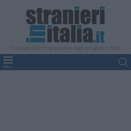
Il portale dell'immigrazione e degli immigrati in Italia
S
Menu