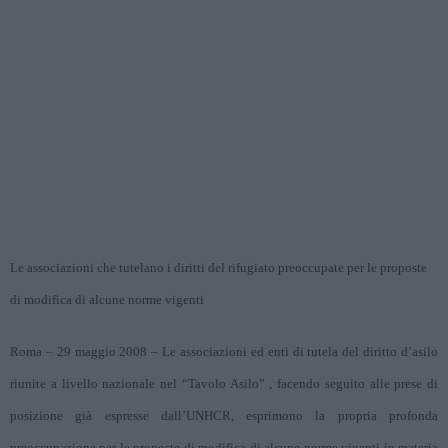
Le associazioni che tutelano i diritti del rifugiato preoccupate per le proposte
di modifica di alcune norme vigenti
Roma – 29 maggio 2008 – Le associazioni ed enti di tutela del diritto d’asilo
riunite a livello nazionale nel “Tavolo Asilo” , facendo seguito alle prese di
posizione già espresse dall’UNHCR, esprimono la propria profonda
preoccupazione per le proposte di modifica di alcune norme vigenti in materia