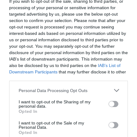
If you wish to opt-out of the sale, sharing to third parties, or
Il secondo punto che ha suscitato
processing of your personal or sensitive information for
preoccupazione riguarda la proposta di
targeted advertising by us, please use the below opt-out
section to confirm your selection. Please note that after your
trattenere nei CPT i richiedenti asilo che hanno
opt-out request is processed you may continue seeing
presentato la domanda di asilo dopo essere stati
interest-based ads based on personal information utilized by
us or personal information disclosed to third parties prior to
colpiti da un provvedimento di respingimento
your opt-out. You may separately opt-out of the further
alla frontiera o di espulsione. Nei CPT i
disclosure of your personal information by third parties on the
richiedenti asilo sarebbero sottoposti allo stesso
IAB’s list of downstream participants. This information may
also be disclosed by us to third parties on the
IAB’s List of
trattamento di tutti gli altri stranieri in attesa di
Downstream Participants
that may further disclose it to other
espulsione, e quindi potrebbero essere trattenuti
third parties.
in tali centri fino a 18 mesi. A tale proposito è
Personal Data Processing Opt Outs
stato osservato che, “sia a Lampedusa che sul
I want to opt-out of the Sharing of my
resto del territorio nazionale, a molti stranieri
personal data.
Opted In
che stremati dal viaggio giungono nel nostro
I want to opt-out of the Sale of my
paese dopo essere fuggiti dai loro paesi per
Personal Data.
motivi di persecuzione o per sottrarsi a conflitti
Opted In