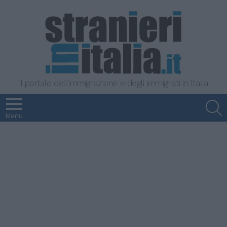
Il portale dell'immigrazione e degli immigrati in Italia
S
Menu