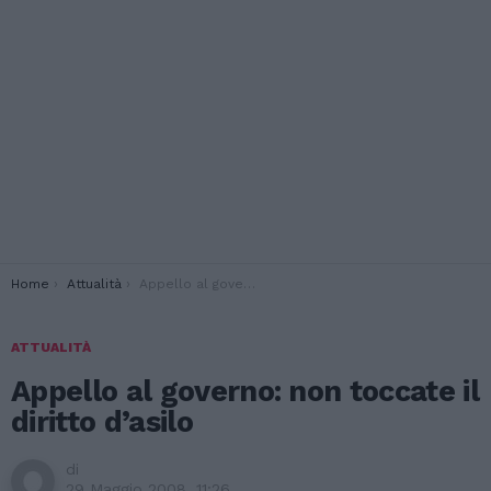
You are here:
Home
Attualità
Appello al governo: non toccate il diritto d’asilo
ATTUALITÀ
Appello al governo: non toccate il
diritto d’asilo
di
29 Maggio 2008, 11:26