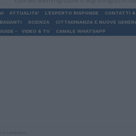
Il portale dell'immigrazione e degli immigrati in Ital
si
ATTUALITA’
L’ESPERTO RISPONDE
CONTATTI &
 BADANTI
SCIENZA
CITTADINANZA E NUOVE GENER
GUIDE
VIDEO & TV
CANALE WHATSAPP
 259 migranti durante la notte