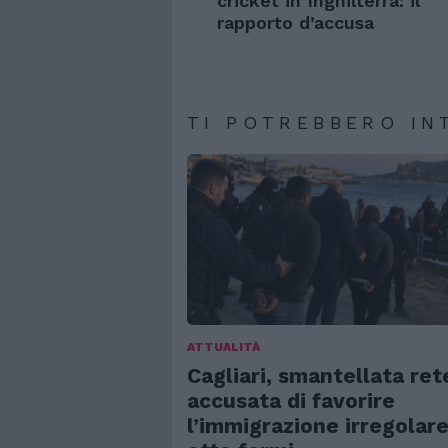
cricket in Inghilterra: il
rapporto d’accusa
TI POTREBBERO IN
ATTUALITÀ
Cagliari, smantellata ret
accusata di favorire
l’immigrazione irregolare