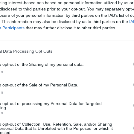
eing interest-based ads based on personal information utilized by us or
SPE
disclosed to third parties prior to your opt-out. You may separately opt-
losure of your personal information by third parties on the IAB’s list of
Angeli
 scorsa notte, dopo una breve pausa
Catullo
. This information may also be disclosed by us to third parties on the
IA
4 Agosto
, gli sbarchi di migranti sono ripresi
Participants
that may further disclose it to other third parties.
rconi sono stati intercettati e portati a
Dionisi
Laura M
uardia di Finanza e della Capitaneria di
con i 
l Data Processing Opt Outs
vamente 259 persone.
4 Agosto
o opt-out of the Sharing of my personal data.
migratoria, erano stati registrati altri tre
In
Photosh
o giunte a Lampedusa 114 persone in cerca
o opt-out of the Sale of my Personal Data.
e, nell’hotspot di contrada Imbriacola, che
In
 alleggerimento da parte delle autorità
to opt-out of processing my Personal Data for Targeted
 contano 613 ospiti.
ing.
In
0 metri, giunta durante la notte,
o opt-out of Collection, Use, Retention, Sale, and/or Sharing
ersonal Data that Is Unrelated with the Purposes for which it
ui 20 donne e 15 minorenni. Questi individui
lected.