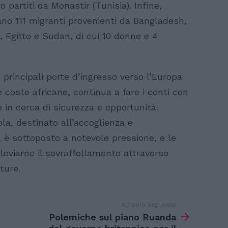
partiti da Monastir (Tunisia). Infine,
ano 111 migranti provenienti da Bangladesh,
a, Egitto e Sudan, di cui 10 donne e 4
principali porte d’ingresso verso l’Europa
e coste africane, continua a fare i conti con
 in cerca di sicurezza e opportunità.
la, destinato all’accoglienza e
i, è sottoposto a notevole pressione, e le
leviarne il sovraffollamento attraverso
ture.
Articolo seguente
Polemiche sul piano Ruanda