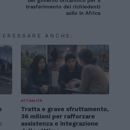
del governo britannico per il
trasferimento dei richiedenti
asilo in Africa
TERESSARE ANCHE:
ATTUALITÀ
e
Tratta e grave sfruttamento,
36 milioni per rafforzare
:
assistenza e integrazione