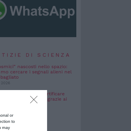
TIZIE DI SCIENZA
osmici” nascosti nello spazio:
o cercare i segnali alieni nel
bagliato
 2026
e Galileo: come certificare
icità dei dati digitali grazie ai
 2026
sonal or
ection to
ou may
TIZIE DI