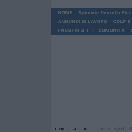
HOME
Speciale Decreto Flus
ANNUNCI DI LAVORO
COLF E
I NOSTRI SITI
COMUNITÀ
You are here:
Home
Attualità
Aumento degli sbarchi a Lampedusa: arrivano