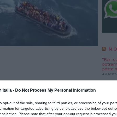
NO
“Fari c
potremm
posto s
4 Agosto
ATLHAS 
l’autent
n Italia -
Do Not Process My Personal Information
satelliti
3 Agosto
to opt-out of the sale, sharing to third parties, or processing of your per
formation for targeted advertising by us, please use the below opt-out s
r selection. Please note that after your opt-out request is processed y
NO