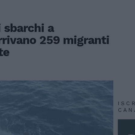
 sbarchi a
rivano 259 migranti
te
ISC
CAN