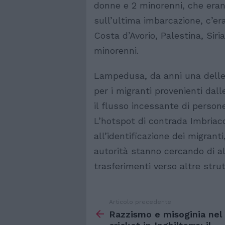
donne e 2 minorenni, che erano 
sull’ultima imbarcazione, c’er
Costa d’Avorio, Palestina, Siri
minorenni.
Lampedusa, da anni una delle 
per i migranti provenienti dall
il flusso incessante di persone
L’hotspot di contrada Imbriaco
all’identificazione dei migrant
autorità stanno cercando di al
trasferimenti verso altre strut
Articolo precedente
Vedi
di
Razzismo e misoginia nel
più