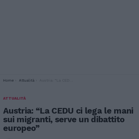
You are here:
Home
Attualità
Austria: “La CEDU ci lega le mani sui migranti, serve un dibattito europeo”
ATTUALITÀ
Austria: “La CEDU ci lega le mani
sui migranti, serve un dibattito
europeo”