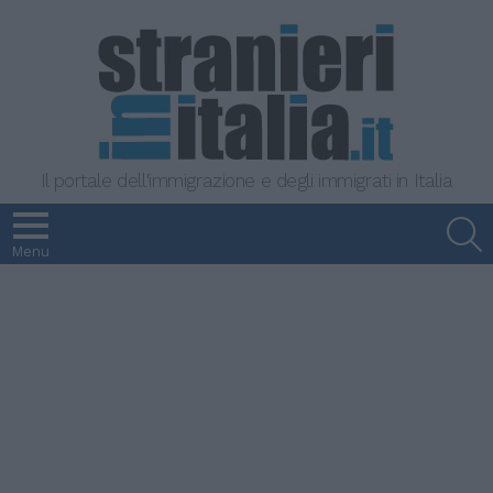
Il portale dell'immigrazione e degli immigrati in Italia
S
Menu