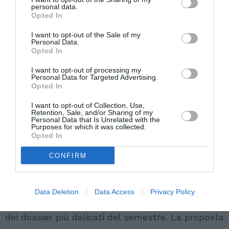
non deve essere abusata in questo
personal data.
Opted In
senso”, ha dichiarato Plakolm.
I want to opt-out of the Sale of my
Personal Data.
Opted In
La critica si inserisce in un contesto più ampio,
I want to opt-out of processing my
dove diversi governi accusano la Corte europea
Personal Data for Targeted Advertising.
Opted In
dei diritti dell’uomo di
interpretare in modo
I want to opt-out of Collection, Use,
troppo estensivo
le garanzie individuali,
Retention, Sale, and/or Sharing of my
Personal Data that Is Unrelated with the
ostacolando le politiche di rimpatrio o
Purposes for which it was collected.
Opted In
l’espulsione di stranieri con precedenti penali.
CONFIRM
Verso un confronto politico e giuridico
Il tema è già
in agenda al prossimo Consiglio
Data Deletion
Data Access
Privacy Policy
europeo di giugno
, e si preannuncia come uno
dei dossier più delicati del semestre. La proposta