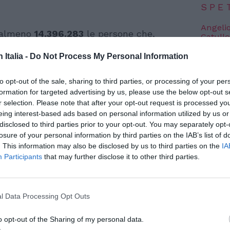
SPE
Angeli
 almeno
14.396.283
le persone che,
Catullo
4 Agosto
o contratto il coronavirus in Italia. Secondo
n Italia -
Do Not Process My Personal Information
genza covid di oggi, 28 marzo 2022
, i nuovi
Dionisi
Laura M
, erano
59.555
. Da febbraio 2020, inoltre, le
to opt-out of the sale, sharing to third parties, or processing of your per
con i 
formation for targeted advertising by us, please use the below opt-out s
5
solamente nelle ultime 24 ore. I guariti o
4 Agosto
r selection. Please note that after your opt-out request is processed y
40.300
. In totale, da quando è scoppiata
eing interest-based ads based on personal information utilized by us or
disclosed to third parties prior to your opt-out. You may separately opt-
. Gli attuali positivi, infine, sono in
Photosh
losure of your personal information by third parties on the IAB’s list of
 rispetto a ieri.
. This information may also be disclosed by us to third parties on the
IA
Participants
that may further disclose it to other third parties.
l Data Processing Opt Outs
o opt-out of the Sharing of my personal data.