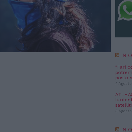
NO
“Fari c
potremm
posto s
4 Agosto
ATLHAS 
l’autent
satelliti
3 Agosto
NO