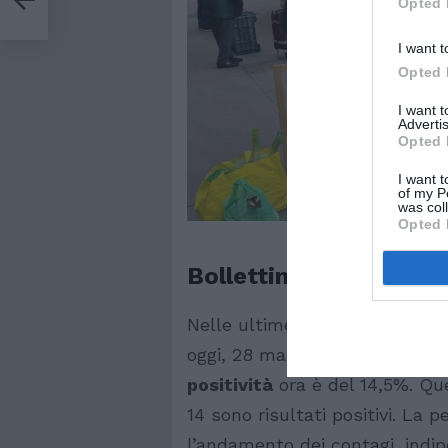
Opted 
I want t
Opted 
I want 
Advertis
Opted 
I want t
of my P
was col
Opted 
Bollettino covid oggi
Nelle ultime 24 ore, poi, secon
oggi, 28 marzo, sono stati eff
positività
ora è del 14,5%. Que
14 sono risultati positivi. La
l’andamento dei contagi, indi