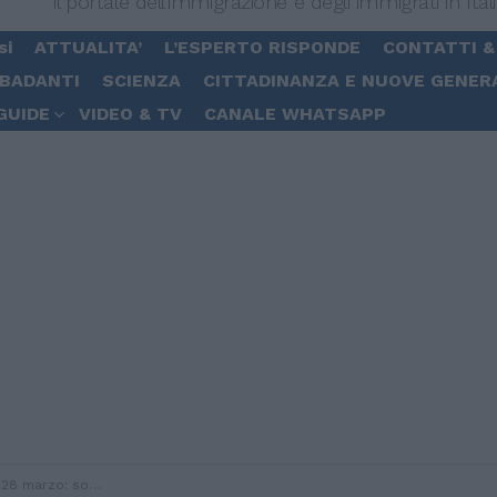
Il portale dell'immigrazione e degli immigrati in Ital
si
ATTUALITA’
L’ESPERTO RISPONDE
CONTATTI &
 BADANTI
SCIENZA
CITTADINANZA E NUOVE GENER
GUIDE
VIDEO & TV
CANALE WHATSAPP
 e il tasso di positività è del 14,5%