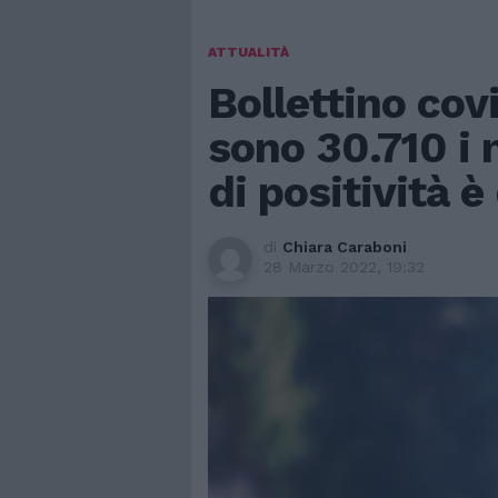
ATTUALITÀ
Bollettino cov
sono 30.710 i n
di positività è
di
Chiara Caraboni
28 Marzo 2022, 19:32