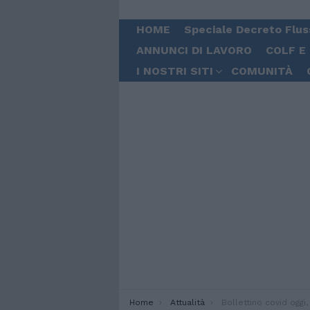
HOME
Speciale Decreto Flus
ANNUNCI DI LAVORO
COLF E
I NOSTRI SITI
COMUNITÀ
You are here:
Home
Attualità
Bollettino covid oggi, 28 marzo: sono 30.710 i nuovi casi