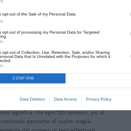
In
o opt-out of the Sale of my Personal Data.
In
to opt-out of processing my Personal Data for Targeted
ing.
In
o opt-out of Collection, Use, Retention, Sale, and/or Sharing
ersonal Data that Is Unrelated with the Purposes for which it
lected.
In
CONFIRM
, 28 marzo 2022
do il bollettino sull’emergenza covid di
Data Deletion
Data Access
Privacy Policy
ettuati
211.535
tamponi. Inoltre, il
tasso di
sto significa che ogni 100 tamponi, più di
 percentuale permette di capire meglio
pendente dal numero di test effettuati.