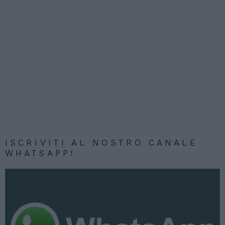
ISCRIVITI AL NOSTRO CANALE
WHATSAPP!