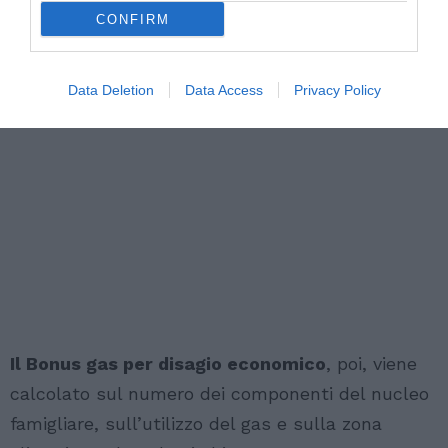
CONFIRM
Data Deletion
Data Access
Privacy Policy
Il Bonus gas per disagio economico
, poi, viene
calcolato sul numero dei componenti del nucleo
famigliare, sull’utilizzo del gas e sulla zona