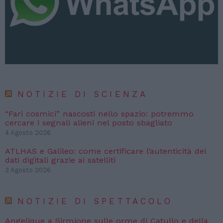
NOTIZIE DI SCIENZA
“Fari cosmici” nascosti nello spazio: potremmo
cercare i segnali alieni nel posto sbagliato
4 Agosto 2026
ATLHAS e Galileo: come certificare l’autenticità dei
dati digitali grazie ai satelliti
3 Agosto 2026
NOTIZIE DI SPETTACOLO
Angelique a Sirmione sulle orme di Catullo e della