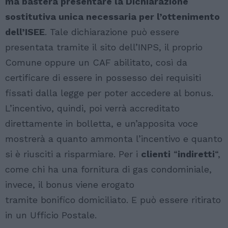
ma basterà presentare la Dichiarazione
sostitutiva unica necessaria per l’ottenimento
dell’ISEE
. Tale dichiarazione può essere
presentata tramite il sito dell’INPS, il proprio
Comune oppure un CAF abilitato, così da
certificare di essere in possesso dei requisiti
fissati dalla legge per poter accedere al bonus.
L’incentivo, quindi, poi verrà accreditato
direttamente in bolletta, e un’apposita voce
mostrerà a quanto ammonta l’incentivo e quanto
si è riusciti a risparmiare. Per i
clienti
“
indiretti
“,
come chi ha una fornitura di gas condominiale,
invece, il bonus viene erogato
tramite bonifico domiciliato. E può essere ritirato
in un Ufficio Postale.