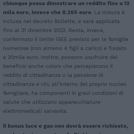
chiunque possa dimostrare un reddito fino a 12
mila euro, invece che 8.265 euro
. La misura è
inclusa nel decreto Bollette, e sarà applicata
fino al 31 dicembre 2022. Resta, invece,
confermato il limite ISEE previsto per le famiglie
numerose (con almeno 4 figli a carico) e fissato
a 20mila euro. Inoltre, possono usufruire del
beneficio anche coloro che percepiscono il
reddito di cittadinanza o la pensione di
cittadinanza e chi, all’interno del proprio nucleo
famigliare, ha componenti in gravi condizioni di
salute che utilizzano apparecchiature
elettromedicali salvavita.
Il bonus luce e gas non dovrà essere richiesto,