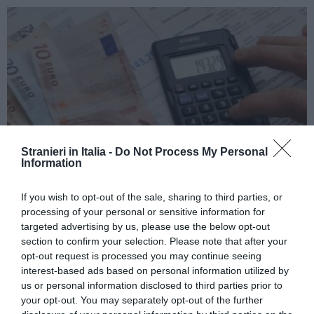
Stranieri in Italia -
Do Not Process My Personal
Information
If you wish to opt-out of the sale, sharing to third parties, or
Bonus luce e gas, come richiederlo
processing of your personal or sensitive information for
targeted advertising by us, please use the below opt-out
section to confirm your selection. Please note that after your
Per quanto riguarda il
Bonus luce e gas per
opt-out request is processed you may continue seeing
disagio fisico
, invece, è necessario compilare
interest-based ads based on personal information utilized by
us or personal information disclosed to third parties prior to
una domanda e accompagnarla con un
your opt-out. You may separately opt-out of the further
certificato ASL che attesti la situazione di grave