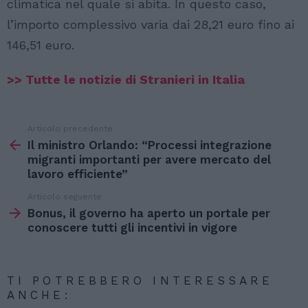
climatica nel quale si abita. In questo caso,
l’importo complessivo varia dai 28,21 euro fino ai
146,51 euro.
>> Tutte le notizie di Stranieri in Italia
Articolo precedente
Vedi
di
Il ministro Orlando: “Processi integrazione
più
migranti importanti per avere mercato del
lavoro efficiente”
Articolo seguente
Bonus, il governo ha aperto un portale per
conoscere tutti gli incentivi in vigore
TI POTREBBERO INTERESSARE
ANCHE: