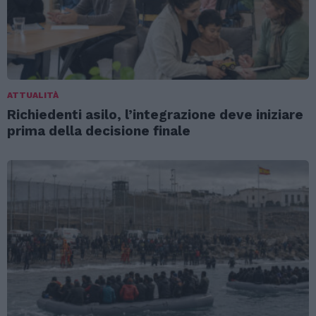
ATTUALITÀ
Richiedenti asilo, l’integrazione deve iniziare
prima della decisione finale