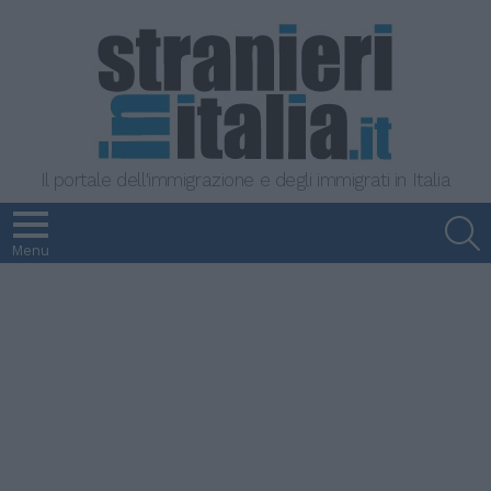
Il portale dell'immigrazione e degli immigrati in Italia
S
Menu