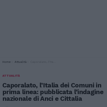
You are here:
Home
Attualità
Caporalato, l’Italia dei Comuni in prima linea: pubblicata l’indagine nazionale di Anci e Cittalia
ATTUALITÀ
Caporalato, l’Italia dei Comuni in
prima linea: pubblicata l’indagine
nazionale di Anci e Cittalia