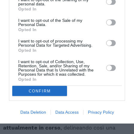
contrastare un fenomeno
personal data.
Opted In
diffuso in maniera pervasiva sul
I want to opt-out of the Sale of my
territorio nazionale. Il Ministero
Personal Data.
Opted In
del Lavoro ha colto la
complessità della sfida e la
I want to opt-out of processing my
Personal Data for Targeted Advertising.
necessità del contributo di tutti.”
Opted In
I want to opt-out of Collection, Use,
Retention, Sale, and/or Sharing of my
Personal Data that Is Unrelated with the
La parte finale del
rapporto di ricerca
offre
Purposes for which it was collected.
Opted In
un’analisi dei
provvedimenti normativi regionali
più rilevanti per il contrasto al
lavoro irregolare
CONFIRM
e al caporalato
, integrando le informazioni
raccolte con una specifica
ricerca desk
. Regione
Data Deletion
Data Access
Privacy Policy
per regione, sono stati esaminati gli
interventi
attualmente in corso
, delineando così una