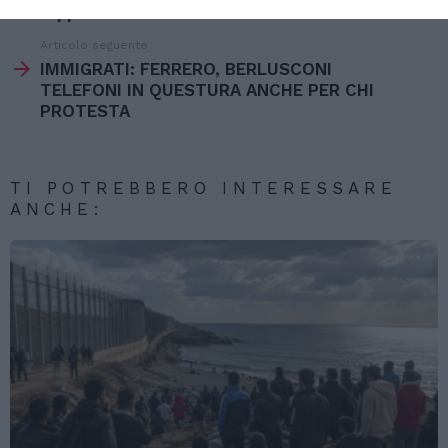
più
rapporti con Africa”
Articolo seguente
IMMIGRATI: FERRERO, BERLUSCONI
TELEFONI IN QUESTURA ANCHE PER CHI
PROTESTA
TI POTREBBERO INTERESSARE
ANCHE: