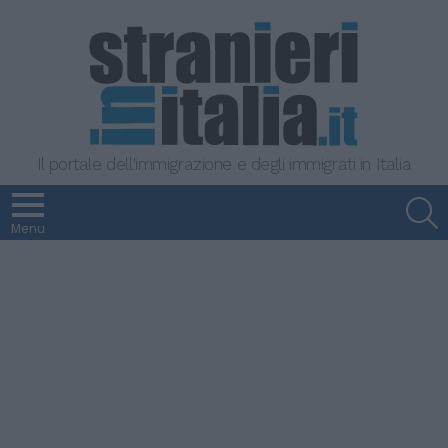
Il portale dell'immigrazione e degli immigrati in Italia
S
Menu