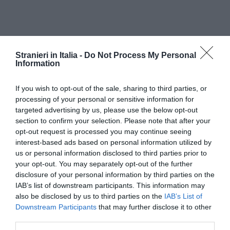
Stranieri in Italia -
Do Not Process My Personal
Information
If you wish to opt-out of the sale, sharing to third parties, or
processing of your personal or sensitive information for
targeted advertising by us, please use the below opt-out
section to confirm your selection. Please note that after your
opt-out request is processed you may continue seeing
interest-based ads based on personal information utilized by
us or personal information disclosed to third parties prior to
your opt-out. You may separately opt-out of the further
disclosure of your personal information by third parties on the
IAB’s list of downstream participants. This information may
Piazza Cavour – sentenza 22230 – ha dichiarato
also be disclosed by us to third parties on the
IAB’s List of
inammissibile il ricorso proposto dal ministero e,
Downstream Participants
that may further disclose it to other
third parties.
pur riconoscendo che "il riconoscimento della