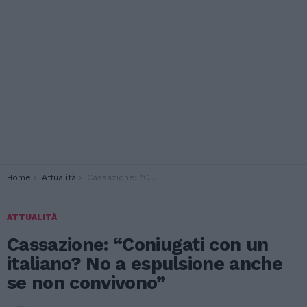
You are here:
Home
Attualità
Cassazione: “Coniugati con un italiano? No a espulsione anche se non convivono”
ATTUALITÀ
Cassazione: “Coniugati con un
italiano? No a espulsione anche
se non convivono”