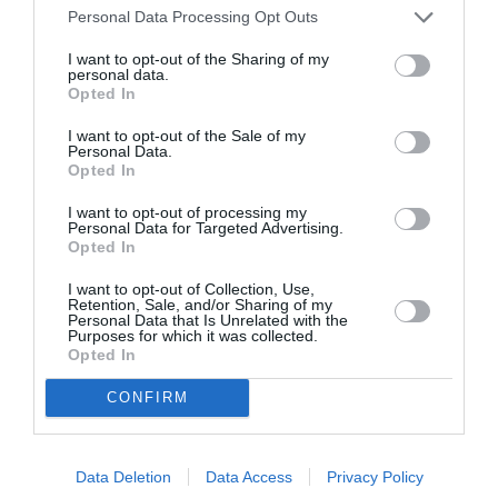
convivenza con il coniuge di nazionalita’ italiana
Personal Data Processing Opt Outs
non e’ presumibile in base all’esistenza del
I want to opt-out of the Sharing of my
personal data.
matrimonio e deve essere provata dall’espulso",
Opted In
ha rilevato che "il giudice di merito, con
I want to opt-out of the Sale of my
apprezzamento di fatto congruamente motivato,
Personal Data.
Opted In
ha ritenuto che nella specie non vi e’ stata
I want to opt-out of processing my
separazione giudiziale o consensuale –
Personal Data for Targeted Advertising.
circostanza incontroversa – e che la mancata
Opted In
convivenza al momento dipende esclusivamente
I want to opt-out of Collection, Use,
Retention, Sale, and/or Sharing of my
da ragioni economiche". Sufficienti per non
Personal Data that Is Unrelated with the
Purposes for which it was collected.
determinare l’allontanamento dell’immigrato dal
Opted In
nostro territorio.
CONFIRM
Articolo precedente
Vedi
Data Deletion
Data Access
Privacy Policy
di
Berlusconi: “A dicembre discussione su