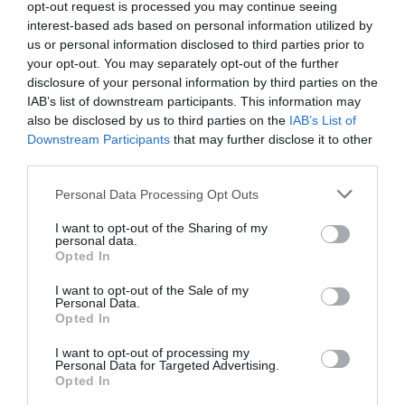
opt-out request is processed you may continue seeing
interest-based ads based on personal information utilized by
us or personal information disclosed to third parties prior to
your opt-out. You may separately opt-out of the further
disclosure of your personal information by third parties on the
IAB’s list of downstream participants. This information may
also be disclosed by us to third parties on the
IAB’s List of
Downstream Participants
that may further disclose it to other
third parties.
Personal Data Processing Opt Outs
I casi per i quali necessitano degli
approfondimenti, avranno un accesso diretto alle
I want to opt-out of the Sharing of my
personal data.
cure ospedaliere. Finora sono state visitate 25
Opted In
persone in un range di età che va dai 18 ai 40
I want to opt-out of the Sale of my
Personal Data.
anni.
Opted In
I want to opt-out of processing my
Personal Data for Targeted Advertising.
Articolo precedente
Vedi
Opted In
di
Bonus 150 euro: che cos’è, come ottenerlo