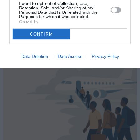
più
e chi può richiederlo
I want to opt-out of Collection, Use,
Retention, Sale, and/or Sharing of my
Personal Data that Is Unrelated with the
Articolo seguente
Purposes for which it was collected.
Assegno unico: aumentano gli importi per i
Opted In
figli disabili maggiorenni
CONFIRM
TI POTREBBERO INTERESSARE
Data Deletion
Data Access
Privacy Policy
ANCHE: