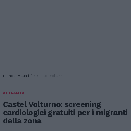
You are here:
Home
Attualità
Castel Volturno: screening cardiologici gratuiti per i migranti della zona
ATTUALITÀ
Castel Volturno: screening
cardiologici gratuiti per i migranti
della zona