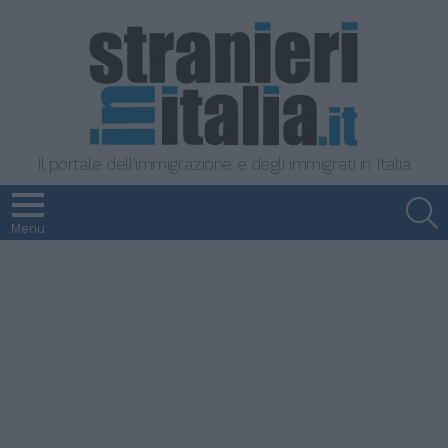
Il portale dell'immigrazione e degli immigrati in Italia
S
Menu