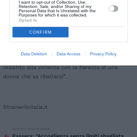
I want to opt-out of Collection, Use,
Retention, Sale, and/or Sharing of my
Personal Data that Is Unrelated with the
“Nosheen Amhad Butt
ha scelto i nostri valori,
i
Purposes for which it was collected.
Opted In
nostri costumi, ha scelto di essere occidentale,
quando questo diventa un motivo per rischiare la
CONFIRM
vita, anche in casa” ha commentato il ministro
dell’Interno
Angelino Alfano
. “Siamo
onorati d
i
Data Deletion
Data Access
Privacy Policy
avere come cittadina italiana una ragazza che ha
resistito alla violenza con la fierezza di una
donna che sa ribellarsi”.
Stranieriinitalia.it
Articolo precedente
Vedi
di
Passera: “Accoglienza senza limiti sbagliata