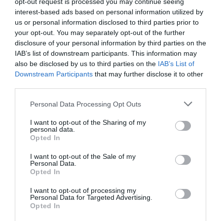
opt-out request is processed you may continue seeing
interest-based ads based on personal information utilized by
in una comunità protetta,
lo studio e i primi
us or personal information disclosed to third parties prior to
lavori
da badante. E la condanna al carcere per
your opt-out. You may separately opt-out of the further
quelli che un tempo erano i suoi familiari. Venerdì
disclosure of your personal information by third parties on the
IAB’s list of downstream participants. This information may
scorso, il consiglio dei ministri ha deciso di
also be disclosed by us to third parties on the
IAB’s List of
conferirle la “
cittadinanza italiana per meriti
Downstream Participants
that may further disclose it to other
third parties.
speciali
”.
Personal Data Processing Opt Outs
“Un gesto concreto e doveroso nei confronti
I want to opt-out of the Sharing of my
della signora Butt” spiega Palazzo Chigi in una
personal data.
Opted In
nota. “Ha messo
a rischio la propria vita per i
principi di integrazione
e di convivenza civili del
I want to opt-out of the Sale of my
Personal Data.
nostro Paese. Peraltro a seguito della morte
Opted In
della madre, rimasta uccisa nel tentativo di
I want to opt-out of processing my
Personal Data for Targeted Advertising.
difenderla, avrebbe oggi
difficoltà a rientrare
Opted In
nel suo Paese natale”.