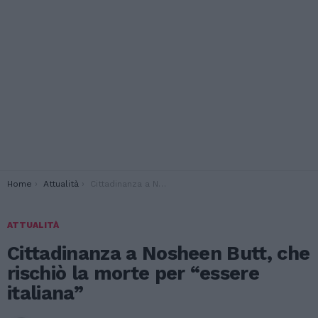
You are here:
Home
Attualità
Cittadinanza a Nosheen Butt, che rischiò la morte per “essere italiana”
ATTUALITÀ
Cittadinanza a Nosheen Butt, che
rischiò la morte per “essere
italiana”