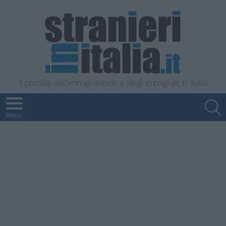
Il portale dell'immigrazione e degli immigrati in Italia
S
Menu