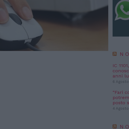
NO
IC 1101
conosci
anni l
6 Agosto
“Fari c
potremm
posto s
4 Agosto
NO