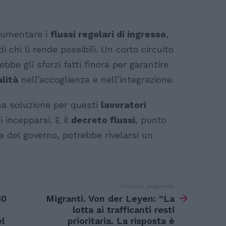
 aumentare i
flussi regolari di ingresso
,
i chi li rende possibili. Un corto circuito
bbe gli sforzi fatti finora per garantire
lità
nell’accoglienza e nell’integrazione.
na soluzione per questi
lavoratori
i incepparsi. E il
decreto flussi
, punto
a del governo, potrebbe rivelarsi un
Articolo seguente
50
Migranti. Von der Leyen: “La
lotta ai trafficanti resti
el
prioritaria. La risposta è