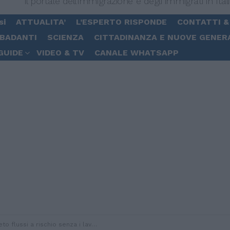
Il portale dell'immigrazione e degli immigrati in Ital
si
ATTUALITA’
L’ESPERTO RISPONDE
CONTATTI &
 BADANTI
SCIENZA
CITTADINANZA E NUOVE GENER
GUIDE
VIDEO & TV
CANALE WHATSAPP
 a rischio senza i lavoratori somministrati: l’allarme della Uil e della UilPa