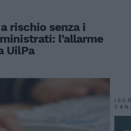
a rischio senza i
ministrati: l’allarme
la UilPa
ISC
CAN