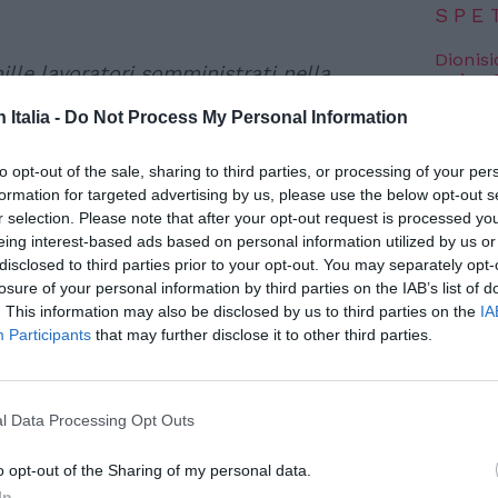
SPE
Dionisi
ille lavoratori somministrati nella
arriva
7 Agosto
ssero restare a casa, il decreto flussi
n Italia -
Do Not Process My Personal Information
imento chiaro quello lanciato
Voci da
edizion
confederale della
Uil
,
Santo Biondo
, e dal
to opt-out of the sale, sharing to third parties, or processing of your per
7 Agosto
formation for targeted advertising by us, please use the below opt-out s
Pa
,
Sandro Colombi
. Secondo i due
r selection. Please note that after your opt-out request is processed y
queste professionalità metterebbe a serio
eing interest-based ads based on personal information utilized by us or
Photosh
disclosed to third parties prior to your opt-out. You may separately opt-
 politiche migratorie italiane, creando nuove
losure of your personal information by third parties on the IAB’s list of
. This information may also be disclosed by us to third parties on the
IA
Participants
that may further disclose it to other third parties.
ore della macchina statale
ille lavoratrici e lavoratori in
l Data Processing Opt Outs
da anni negli
sportelli unici per
o opt-out of the Sharing of my personal data.
ure
e negli
uffici immigrazione delle
In