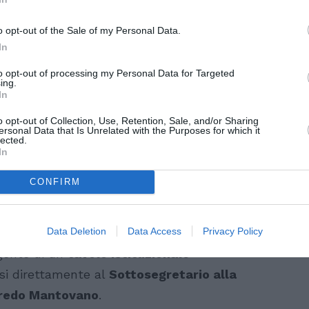
 “invisibili” perché non direttamente
nistrazione
, eppure ritenute fondamentali
o opt-out of the Sale of my Personal Data.
In
flussi migratori e delle pratiche di
to opt-out of processing my Personal Data for Targeted
ing.
In
e siano trattati come lavoratori di serie
o opt-out of Collection, Use, Retention, Sale, and/or Sharing
i. “Svolgono un ruolo chiave per garantire
ersonal Data that Is Unrelated with the Purposes for which it
lected.
to in cui il sistema pubblico è sotto
In
lizzati”.
CONFIRM
on il Governo
Data Deletion
Data Access
Privacy Policy
stabilizzazione
di queste figure. Per
gente di un
tavolo istituzionale
osi direttamente al
Sottosegretario alla
lfredo Mantovano
.