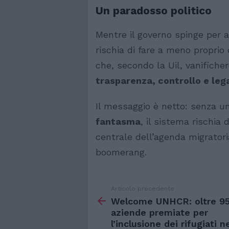
Un paradosso politico
Mentre il governo spinge per
rischia di fare a meno proprio d
che, secondo la Uil, vanifichere
trasparenza, controllo e lega
Il messaggio è netto: senza u
fantasma
, il sistema rischia d
centrale dell’agenda migratori
boomerang.
Articolo precedente
Vedi
di
Welcome UNHCR: oltre 9
più
aziende premiate per
l’inclusione dei rifugiati n