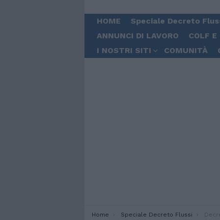
HOME
Speciale Decreto Flus
ANNUNCI DI LAVORO
COLF E
I NOSTRI SITI
COMUNITÀ
You are here:
Home
Speciale Decreto Flussi
Decreto flussi