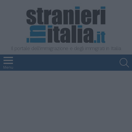
Il portale dell'immigrazione e degli immigrati in Italia
S
Menu