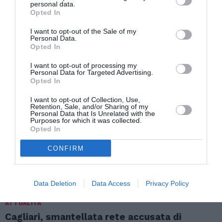
personal data.
quote dei lavoratori stranieri ammessi
Opted In
I want to opt-out of the Sale of my
Personal Data.
TI POTREBBERO INTERESSARE
Opted In
ANCHE:
I want to opt-out of processing my
Personal Data for Targeted Advertising.
Opted In
I want to opt-out of Collection, Use,
Retention, Sale, and/or Sharing of my
Personal Data that Is Unrelated with the
Purposes for which it was collected.
Opted In
CONFIRM
Data Deletion
Data Access
Privacy Policy
ATTUALITÀ
Cagliari, smantellata rete accusata di