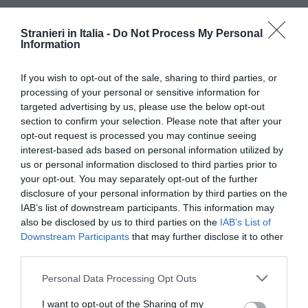
Stranieri in Italia -
Do Not Process My Personal
Information
If you wish to opt-out of the sale, sharing to third parties, or
processing of your personal or sensitive information for
targeted advertising by us, please use the below opt-out
section to confirm your selection. Please note that after your
opt-out request is processed you may continue seeing
interest-based ads based on personal information utilized by
us or personal information disclosed to third parties prior to
your opt-out. You may separately opt-out of the further
disclosure of your personal information by third parties on the
IAB’s list of downstream participants. This information may
also be disclosed by us to third parties on the
IAB’s List of
Downstream Participants
that may further disclose it to other
Articolo precedente
Vedi
third parties.
di
Decreto flussi 2021: in anteprima il testo.
più
Ammessi 69.700 lavoratori
Personal Data Processing Opt Outs
Articolo seguente
I want to opt-out of the Sharing of my
Il testo del Decreto Flussi 2021: tutte le