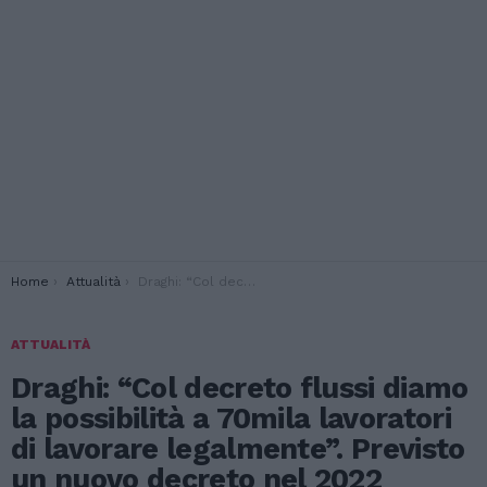
You are here:
Home
Attualità
Draghi: “Col decreto flussi diamo la possibilità a 70mila lavoratori di lavorare legalmente”. Previsto un nuovo decreto nel 2022
ATTUALITÀ
Draghi: “Col decreto flussi diamo
la possibilità a 70mila lavoratori
di lavorare legalmente”. Previsto
un nuovo decreto nel 2022