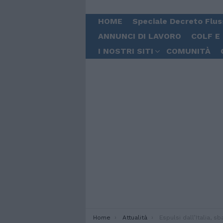
HOME
Speciale Decreto Flus
ANNUNCI DI LAVORO
COLF E
I NOSTRI SITI
COMUNITÀ
You are here:
Home
Attualità
Espulsi dall’Italia, sbarcano in Sardeg