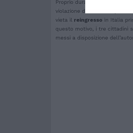
Proprio durante questi controll
violazione delle norme previs
vieta il
reingresso
in Italia pr
questo motivo, i tre cittadini 
messi a disposizione dell’autori