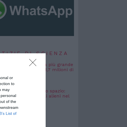
TIZIE DI SCIENZA
, misurata la galassia più grande
uta: si estende per 1,7 milioni di
uce
sonal or
 2026
ection to
ou may
osmici” nascosti nello spazio:
 personal
o cercare i segnali alieni nel
bagliato
out of the
 2026
 downstream
B’s List of
TIZIE DI