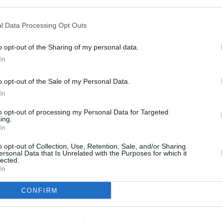
SPE
l Data Processing Opt Outs
Grande
Festiva
6 Agosto
o opt-out of the Sharing of my personal data.
In
Robbie
igranti
di nazionalità
algerina
,
l’event
FESTI
o opt-out of the Sale of my Personal Data.
 anni, sono stati
arrestati
dagli agenti
6 Agosto
In
ari
dopo essere rientrati illegalmente in
to opt-out of processing my Personal Data for Targeted
 destinatari di un provvedimento di
ing.
Photosh
In
o opt-out of Collection, Use, Retention, Sale, and/or Sharing
ersonal Data that Is Unrelated with the Purposes for which it
nei giorni scorsi le
coste del Sud
lected.
In
ola dopo la traversata dal Nord Africa. Una
rasferiti nel
centro di accoglienza di
CONFIRM
o le procedure di
identificazione
.