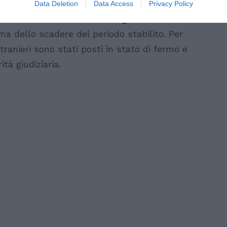
i, gli operatori hanno riscontrato la
Data Deletion
Data Access
Privacy Policy
te dal
Testo Unico sull’Immigrazione
, che
ima dello scadere del periodo stabilito. Per
stranieri sono stati posti in stato di fermo e
tà giudiziaria.