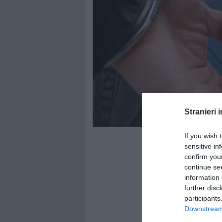
Stranieri i
If you wish 
sensitive in
confirm you
continue se
information 
further disc
participants
Downstream 