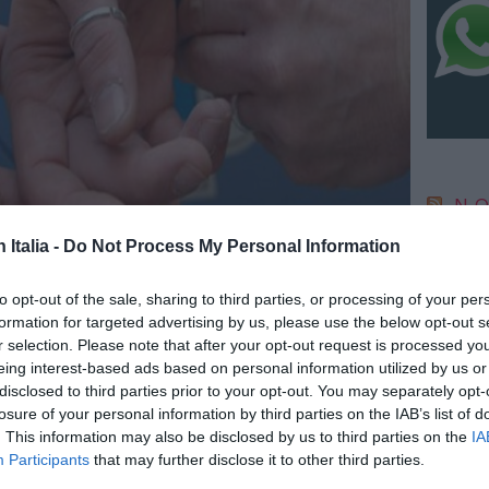
NO
n Italia -
Do Not Process My Personal Information
IC 1101
conosci
anni l
to opt-out of the sale, sharing to third parties, or processing of your per
6 Agosto
formation for targeted advertising by us, please use the below opt-out s
r selection. Please note that after your opt-out request is processed y
“Fari c
eing interest-based ads based on personal information utilized by us or
potremm
posto s
disclosed to third parties prior to your opt-out. You may separately opt-
4 Agosto
losure of your personal information by third parties on the IAB’s list of
. This information may also be disclosed by us to third parties on the
IA
Participants
that may further disclose it to other third parties.
NO