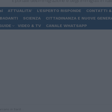
Il portale dell'immigrazione e degli immigrati in Ital
si
ATTUALITA’
L’ESPERTO RISPONDE
CONTATTI &
 BADANTI
SCIENZA
CITTADINANZA E NUOVE GENER
GUIDE
VIDEO & TV
CANALE WHATSAPP
na: tre migranti arrestati