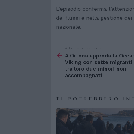
L’episodio conferma l’attenzio
dei flussi e nella gestione dei
nazionale.
Articolo precedente
Vedi
di
A Ortona approda la Ocea
più
Viking con sette migranti,
tra loro due minori non
accompagnati
TI POTREBBERO IN