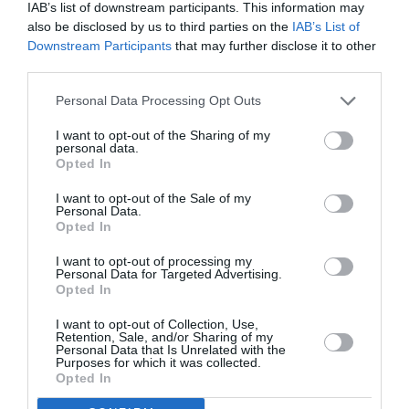
IAB’s list of downstream participants. This information may
l’esempio straordinario delle associazioni di
also be disclosed by us to third parties on the
IAB’s List of
migranti che promuovono iniziative transnazionali
Downstream Participants
that may further disclose it to other
third parties.
tra i territori di arrivo e quelli di origine,a favore
dello sviluppo socio-economico e della coesione
Personal Data Processing Opt Outs
sociale. Il progetto, che si svolge in Italia, Francia
I want to opt-out of the Sharing of my
personal data.
e Spagna, è cofinanziato dall’Unione Europea e
Opted In
dall’Otto per Mille della Chiesa Valdese.
I want to opt-out of the Sale of my
Personal Data.
Opted In
Per info: info@gaong.org www.gaong.org.
I want to opt-out of processing my
Personal Data for Targeted Advertising.
Opted In
I want to opt-out of Collection, Use,
Retention, Sale, and/or Sharing of my
Personal Data that Is Unrelated with the
Purposes for which it was collected.
Opted In