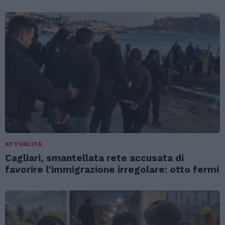
ATTUALITÀ
Cagliari, smantellata rete accusata di
favorire l’immigrazione irregolare: otto fermi