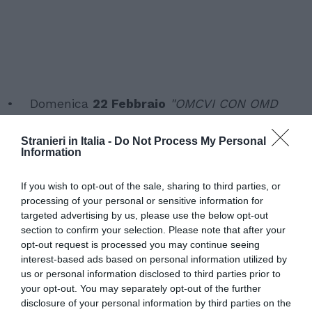
• Domenica
22 Febbraio
"OMCVI CON OMD
SOSTENGONO LA LINGUA MADRE… UN
Stranieri in Italia -
Do Not Process My Personal
MUNDOKRIOL DA SCOPRIRE!"
– a partire dalle
Information
ore 15:30 presso il Sacro Cuore, via Marsala 42,
Roma.
If you wish to opt-out of the sale, sharing to third parties, or
processing of your personal or sensitive information for
targeted advertising by us, please use the below opt-out
Il festival si inserisce nel progetto «Le OMS per
section to confirm your selection. Please note that after your
gli OSM» – Le organizzazioni dei Migranti per lo
opt-out request is processed you may continue seeing
interest-based ads based on personal information utilized by
Sviluppo per gli Obiettivi di Sviluppo del
us or personal information disclosed to third parties prior to
Millennio, che ha come obiettivo sensibilizzare il
your opt-out. You may separately opt-out of the further
disclosure of your personal information by third parties on the
pubblico europeo sugli OSM attraverso