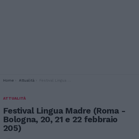
You are here:
Home
Attualità
Festival Lingua Madre (Roma -Bologna, 20, 21 e 22 febbraio 205)
ATTUALITÀ
Festival Lingua Madre (Roma -
Bologna, 20, 21 e 22 febbraio
205)