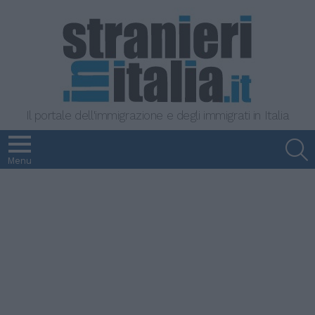
Il portale dell'immigrazione e degli immigrati in Italia
S
Menu