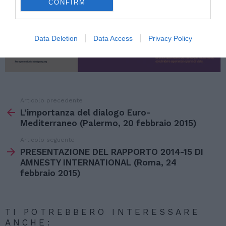
CONFIRM
Data Deletion
Data Access
Privacy Policy
Articolo precedente
Vedi
di
L’importanza del dialogo Euro-
più
Mediterraneo (Palermo, 20 febbraio 2015)
Articolo seguente
PRESENTAZIONE DEL RAPPORTO 2014-15 DI
AMNESTY INTERNATIONAL (Roma, 24
febbraio 2015)
TI POTREBBERO INTERESSARE
ANCHE: