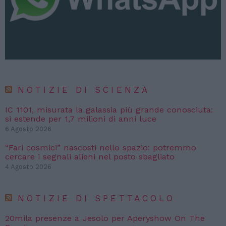
NOTIZIE DI SCIENZA
IC 1101, misurata la galassia più grande conosciuta:
si estende per 1,7 milioni di anni luce
6 Agosto 2026
“Fari cosmici” nascosti nello spazio: potremmo
cercare i segnali alieni nel posto sbagliato
4 Agosto 2026
NOTIZIE DI SPETTACOLO
20mila presenze a Jesolo per Aperyshow On The