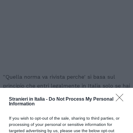
''Quella norma va rivista perche' si basa sul
principio che entri legalmente in Italia solo se hai
un contratto di lavoro o un reddito e se perdi il
Stranieri in Italia -
Do Not Process My Personal
posto hai sei mesi per trovarne un altro, senno'
Information
sei espulso. E' chiaro che con la crisi economica
If you wish to opt-out of the sale, sharing to third parties, or
sei mesi e' un arco di tempo troppo breve. E poi
processing of your personal or sensitive information for
si deve capire che sono donne e uomini che
targeted advertising by us, please use the below opt-out