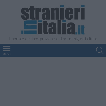
Il portale dell'immigrazione e degli immigrati in Italia
S
Menu