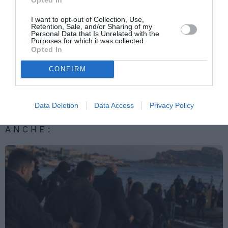
I want to opt-out of Collection, Use,
Retention, Sale, and/or Sharing of my
Articolo precedente
Vedi
Personal Data that Is Unrelated with the
di
Fini: “Attuale legge sull’immigrazione va
Purposes for which it was collected.
più
Opted In
cambiata”
Articolo seguente
CONFIRM
Sondaggio: italiani favorevoli allo Ius Soli
Data Deletion
Data Access
Privacy Policy
TI POTREBBERO INTERESSARE
ANCHE: