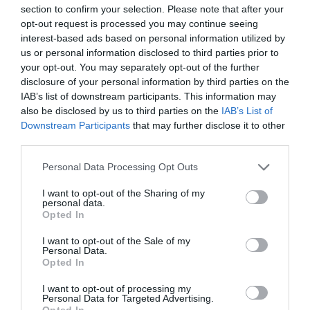
section to confirm your selection. Please note that after your
hanno diritto a chiedere l'asilo per ragioni
opt-out request is processed you may continue seeing
umanitarie. Quindi dovrebbe essere l'Europa a
interest-based ads based on personal information utilized by
us or personal information disclosed to third parties prior to
decidere che chi viene dal Corno d'Africa o dalla
your opt-out. You may separately opt-out of the further
Siria, per fare solo due esempi, ha diritto all'asilo
disclosure of your personal information by third parties on the
nei paesi dell'Unione. Ma l'Europa su questo e'
IAB’s list of downstream participants. This information may
also be disclosed by us to third parties on the
IAB’s List of
latitante''.
Downstream Participants
that may further disclose it to other
third parties.
E' favorevole all'istituzione di corridoi umanitari
Personal Data Processing Opt Outs
nel Mediterraneo? ''Si' sono favorevole – risponde
Fini – con la garanzia del diritto di asilo''. Quindi
I want to opt-out of the Sharing of my
personal data.
e' d'accordo con il ministro Kyenge? ''Si' – dice –
Opted In
perche' ormai tanti sono coscienti che sono
I want to opt-out of the Sale of my
Personal Data.
persone che non vengono qui con la speranza di
Opted In
lavorare ma per sopravvivere''.
I want to opt-out of processing my
Personal Data for Targeted Advertising.
Opted In