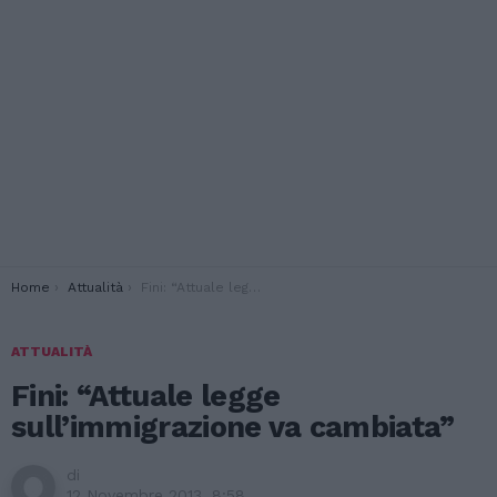
You are here:
Home
Attualità
Fini: “Attuale legge sull’immigrazione va cambiata”
ATTUALITÀ
Fini: “Attuale legge
sull’immigrazione va cambiata”
di
12 Novembre 2013, 8:58