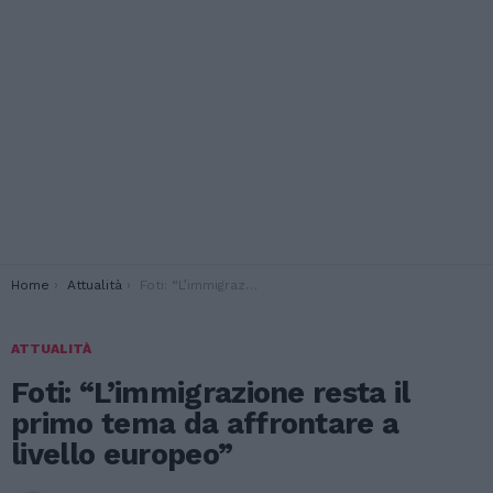
You are here:
Home
Attualità
Foti: “L’immigrazione resta il primo tema da affrontare a livello europeo”
ATTUALITÀ
Foti: “L’immigrazione resta il
primo tema da affrontare a
livello europeo”