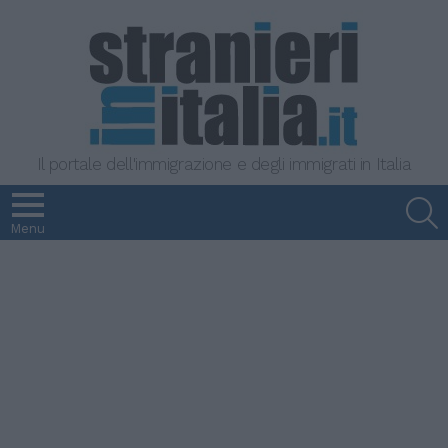
Il portale dell'immigrazione e degli immigrati in Italia
S
Menu