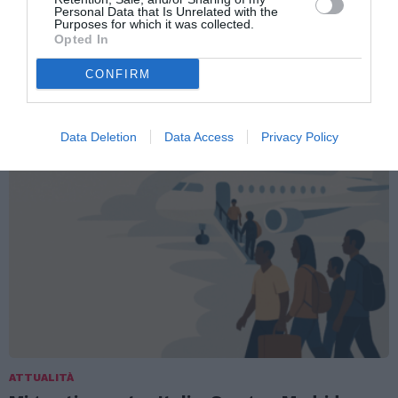
Ukro: a Trento la settima edizione del
Personal Data that Is Unrelated with the
Purposes for which it was collected.
festival della cultura ucraina
Opted In
CONFIRM
TI POTREBBERO INTERESSARE
ANCHE:
Data Deletion
Data Access
Privacy Policy
ATTUALITÀ