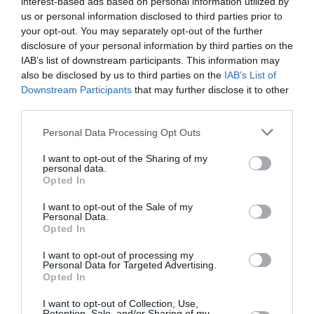
interest-based ads based on personal information utilized by
us or personal information disclosed to third parties prior to
your opt-out. You may separately opt-out of the further
disclosure of your personal information by third parties on the
IAB’s list of downstream participants. This information may
also be disclosed by us to third parties on the
IAB’s List of
Sul fronte della
competitività
, il ministro ha
Downstream Participants
that may further disclose it to other
ribadito le difficoltà legate ai
costi energetici
:
third parties.
“Ancora oggi noi abbiamo dei prezzi in Europa
Personal Data Processing Opt Outs
decisamente alti. Il
gas naturale
costa quattro
I want to opt-out of the Sharing of my
volte tanto quello degli Stati Uniti e ciò frena
personal data.
Opted In
l’
innovazione
e gli investimenti”.
I want to opt-out of the Sale of my
Personal Data.
Opted In
Articolo precedente
Vedi
di
Flussi 2025: al via il perfezionamento delle
I want to opt-out of processing my
Personal Data for Targeted Advertising.
più
domande per gli stagionali del settore
Opted In
turistico-alberghiero
I want to opt-out of Collection, Use,
Articolo seguente
Retention, Sale, and/or Sharing of my