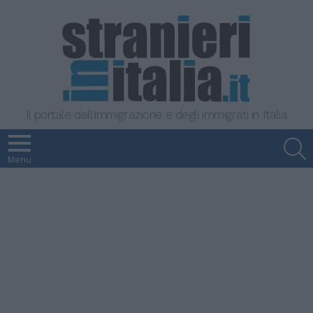
Il portale dell'immigrazione e degli immigrati in Italia
S
Menu