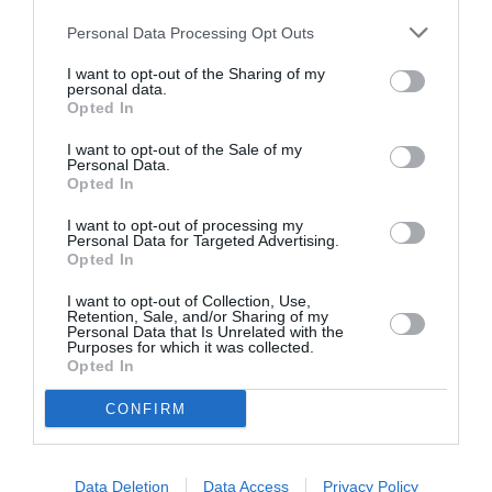
Personal Data Processing Opt Outs
I want to opt-out of the Sharing of my
personal data.
Opted In
Al contrario, la
rotta dell’Africa occidentale
ha
I want to opt-out of the Sale of my
Personal Data.
registrato il calo più marcato:
–58%
, con
12.900
Opted In
rilevamenti
dall’inizio dell’anno e appena
734
I want to opt-out of processing my
nel mese di settembre.
Personal Data for Targeted Advertising.
Opted In
Nonostante il
calo complessivo dei flussi
, il
I want to opt-out of Collection, Use,
Retention, Sale, and/or Sharing of my
costo umano
rimane drammatico: secondo
Personal Data that Is Unrelated with the
Purposes for which it was collected.
l’
Organizzazione internazionale per le
Opted In
migrazioni (Oim)
,
1.299 persone hanno perso la
CONFIRM
vita
nel tentativo di attraversare il
Mediterraneo
nel 2025.
Data Deletion
Data Access
Privacy Policy