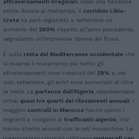
attraversamenti irregolari
. Dopo una flessione
estiva dovuta al maltempo, il
corridoio Libia-
Creta
ha però registrato a settembre un
aumento del
280%
rispetto all’anno precedente,
segnalando un’improvvisa ripresa dei flussi.
È sulla
rotta del Mediterraneo occidentale
che
si osserva il mutamento più netto: gli
attraversamenti sono cresciuti del
28%
e, nel
solo settembre, gli arrivi sono aumentati di oltre
la metà. Le
partenze dall’Algeria
rappresentano
ormai
quasi tre quarti dei rilevamenti annuali
. I
maggiori
controlli in Marocco
hanno spinto i
migranti a rivolgersi ai
trafficanti algerini
, che
hanno stretto accordi con le reti marocchine. Le
organizzazioni criminali utilizzano
motoscafi con