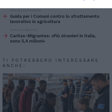
Articolo precedente
Vedi
di
Guida per i Comuni contro lo sfruttamento
più
lavorativo in agricoltura
Articolo seguente
Caritas–Migrantes: «Più stranieri in Italia,
sono 5,4 milioni»
TI POTREBBERO INTERESSARE
ANCHE: