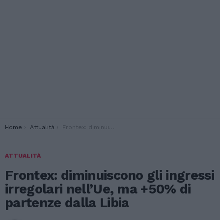
You are here:
Home
Attualità
Frontex: diminuiscono gli ingressi irregolari nell’Ue, ma +50% di partenze dalla Libia
ATTUALITÀ
Frontex: diminuiscono gli ingressi
irregolari nell’Ue, ma +50% di
partenze dalla Libia