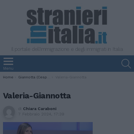
Il portale dell'immigrazione e degli immigrati in Italia
S
Menu
You are here:
Home
Giannotta (Cespi): “Possibile collaborazione con Turchia in Libia per gestire i flussi irregolari”
Valeria-Giannotta
Valeria-Giannotta
di
Chiara Caraboni
7 Febbraio 2024, 17:39