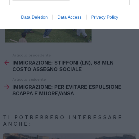
Data Deletion
Data Access
Privacy Policy
Articolo precedente
Vedi
di
IMMIGRAZIONE: STIFFONI (LN), 68 MLN
più
COSTO ASSEGNO SOCIALE
Articolo seguente
IMMIGRAZIONE: PER EVITARE ESPULSIONE
SCAPPA E MUORE/ANSA
TI POTREBBERO INTERESSARE
ANCHE: