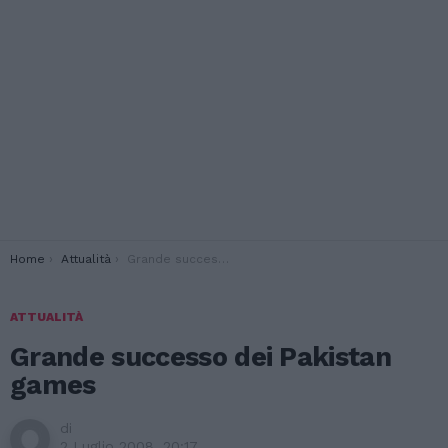
You are here:
Home
Attualità
Grande successo dei Pakistan games
ATTUALITÀ
Grande successo dei Pakistan
games
di
2 Luglio 2008, 20:17