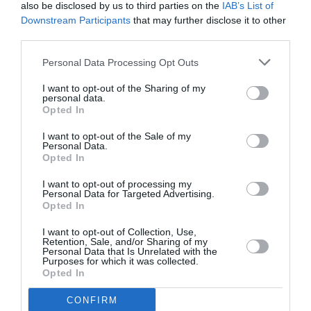
also be disclosed by us to third parties on the
IAB’s List of
Downstream Participants
that may further disclose it to other
third parties.
Personal Data Processing Opt Outs
I want to opt-out of the Sharing of my
personal data.
“È importante offrire un’opportunità alle tante
Opted In
comunità pakistane in Italia – ha commentato il
I want to opt-out of the Sale of my
sindaco Antonello Concas – ma anche
Personal Data.
Opted In
coinvolgere i nostri cittadini, che hanno la
possibilità di assistere a uno spaccato di vita di
I want to opt-out of processing my
Personal Data for Targeted Advertising.
una terra di grandi tradizioni, con intrattenimenti,
Opted In
eventi culturali e giochi sportivi di antica origine,
I want to opt-out of Collection, Use,
Retention, Sale, and/or Sharing of my
come ad esempio è il kabaddi”.
Personal Data that Is Unrelated with the
Purposes for which it was collected.
Opted In
I festeggiamenti dopo la
CONFIRM
vittoria