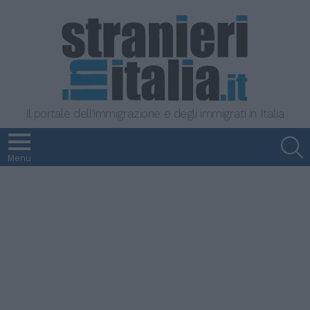
Il portale dell'immigrazione e degli immigrati in Italia
S
Menu