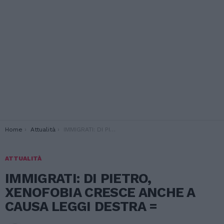
You are here:
Home
Attualità
IMMIGRATI: DI PIETRO, XENOFOBIA CRESCE ANCHE A CAUSA LEGGI DESTRA =
ATTUALITÀ
IMMIGRATI: DI PIETRO,
XENOFOBIA CRESCE ANCHE A
CAUSA LEGGI DESTRA =