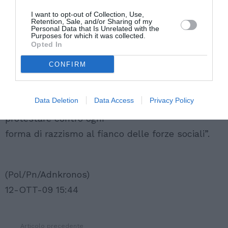
dalle comunita’ religiose, oltre che dalla stessa
I want to opt-out of Collection, Use,
Retention, Sale, and/or Sharing of my
Chiesa. Contro
Personal Data that Is Unrelated with the
Purposes for which it was collected.
questa nuova ‘apartheid’ in versione italiana,
Opted In
frutto della logica di
CONFIRM
un governo che vuole la legge forte solo verso i
deboli, l’Idv
Data Deletion
Data Access
Privacy Policy
scendera’ in piazza a Roma, il 17 ottobre, per
protestare contro ogni
forma di razzismo al fianco delle forze sociali”.
(Pol/Pn/Adnkronos)
12-OTT-09 15:44
Articolo precedente
Vedi