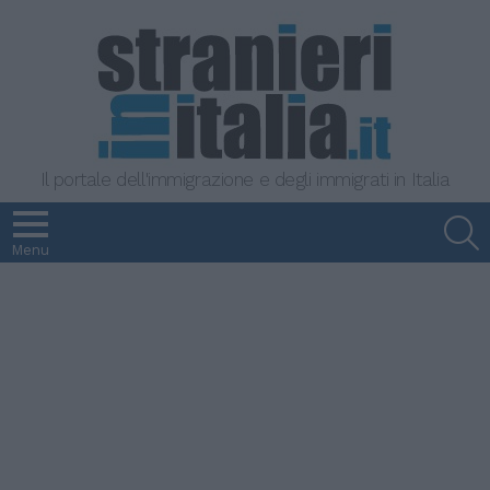
Il portale dell'immigrazione e degli immigrati in Italia
S
Menu