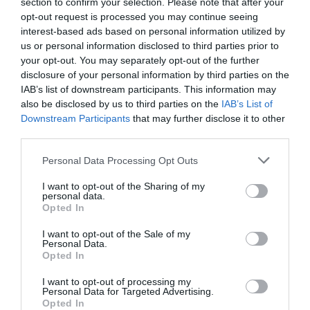
section to confirm your selection. Please note that after your
opt-out request is processed you may continue seeing
interest-based ads based on personal information utilized by
us or personal information disclosed to third parties prior to
your opt-out. You may separately opt-out of the further
disclosure of your personal information by third parties on the
IAB’s list of downstream participants. This information may
also be disclosed by us to third parties on the
IAB’s List of
"Il volto violento del governo -aggiunge il
Downstream Participants
that may further disclose it to other
third parties.
leader dell’IdV- si
e’ manifestato drammaticamente gia’
Personal Data Processing Opt Outs
quest’estate con la politica dei
I want to opt-out of the Sharing of my
personal data.
respingimenti indiscriminati, del ‘butta a mare il
Opted In
diverso’ che ha
I want to opt-out of the Sale of my
reso l’Italia protagonista di una violazione del
Personal Data.
Opted In
diritto di asilo
I want to opt-out of processing my
contestato dalle istituzioni europee e
Personal Data for Targeted Advertising.
Opted In
internazionali, dalle ong e