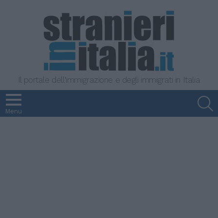
Il portale dell'immigrazione e degli immigrati in Italia
S
Menu