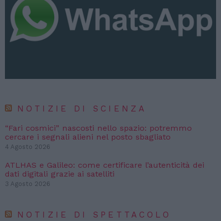
NOTIZIE DI SCIENZA
“Fari cosmici” nascosti nello spazio: potremmo
cercare i segnali alieni nel posto sbagliato
4 Agosto 2026
ATLHAS e Galileo: come certificare l’autenticità dei
dati digitali grazie ai satelliti
3 Agosto 2026
NOTIZIE DI SPETTACOLO