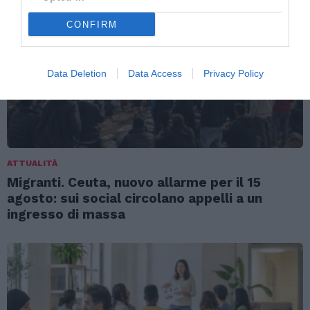
CONFIRM
Data Deletion
Data Access
Privacy Policy
ATTUALITÀ
Migranti. Ceuta, nuovo allarme per il 15
agosto: sui social circolano appelli a un
ingresso di massa