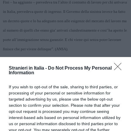
Fini – ha aggiunto – prevedeva tra l’altro il contratto di lavoro per chi arrivava
in Italia, prevedeva quote di ingresso. Il Governo della sinistra invece ha fatto
un decreto quote e lo ha adeguato non alle esigenze del mercato del lavoro ma
al numero di quelli che erano gia’ arrivati clandestinamente e cosi’ ha aperto le
porte all’immigrazione senza garanzie. E chi viene qui senza poter lavorare
finisce che per vivere delinque”. (ANSA).
Stranieri in Italia -
Do Not Process My Personal
Articolo precedente
Vedi
Information
di
IMMIGRAZIONE: BELGIO; INVASIONE
più
POLACCA, IN UN ANNO +41,5%
If you wish to opt-out of the sale, sharing to third parties, or
processing of your personal or sensitive information for
Articolo seguente
targeted advertising by us, please use the below opt-out
Marenostrum, un premio per autori stranieri
section to confirm your selection. Please note that after your
(Sc. 1/7/08)
opt-out request is processed you may continue seeing
interest-based ads based on personal information utilized by
us or personal information disclosed to third parties prior to
TI POTREBBERO INTERESSARE
your opt-out. You may separately opt-out of the further