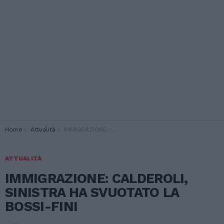
You are here:
Home
Attualità
IMMIGRAZIONE: CALDEROLI, SINISTRA HA SVUOTATO LA BOSSI-FINI
ATTUALITÀ
IMMIGRAZIONE: CALDEROLI,
SINISTRA HA SVUOTATO LA
BOSSI-FINI