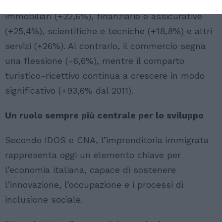
espansione nei servizi specialistici: attività
immobiliari (+32,6%), finanziarie e assicurative
(+25,4%), scientifiche e tecniche (+18,8%) e altri
servizi (+26%). Al contrario, il commercio segna
una flessione (-6,6%), mentre il comparto
turistico-ricettivo continua a crescere in modo
significativo (+93,6% dal 2011).
Un ruolo sempre più centrale per lo sviluppo
Secondo IDOS e CNA, l’imprenditoria immigrata
rappresenta oggi un elemento chiave per
l’economia italiana, capace di sostenere
l’innovazione, l’occupazione e i processi di
inclusione sociale.