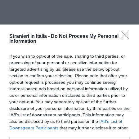
Stranieri in Italia -
Do Not Process My Personal
Information
If you wish to opt-out of the sale, sharing to third parties, or
processing of your personal or sensitive information for
targeted advertising by us, please use the below opt-out
section to confirm your selection. Please note that after your
opt-out request is processed you may continue seeing
Un ulteriore indicatore di integrazione è
interest-based ads based on personal information utilized by
rappresentato dalla presenza nelle filiere
us or personal information disclosed to third parties prior to
produttive italiane. Tra il 2019 e il 2022, il 18%
your opt-out. You may separately opt-out of the further
disclosure of your personal information by third parties on the
delle imprese manifatturiere analizzate ha
IAB’s list of downstream participants. This information may
acquistato beni o servizi da aziende immigrate,
also be disclosed by us to third parties on the
IAB’s List of
Downstream Participants
that may further disclose it to other
per un valore superiore ai 3 miliardi di euro. Una
third parties.