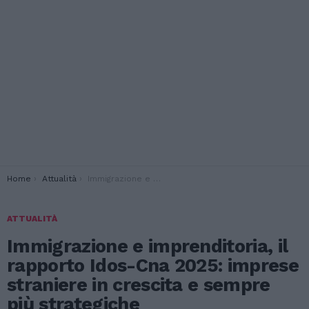
You are here:
Home
Attualità
Immigrazione e imprenditoria, il rapporto Idos-Cna 2025: imprese straniere in crescita e sempre più strategiche
ATTUALITÀ
Immigrazione e imprenditoria, il
rapporto Idos-Cna 2025: imprese
straniere in crescita e sempre
più strategiche