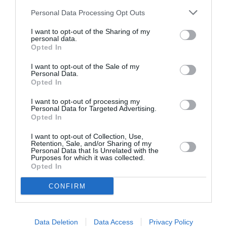
quota ancora contenuta ma considerata
Personal Data Processing Opt Outs
“strutturale”, con una crescente incidenza di
servizi avanzati e forniture strategiche.
I want to opt-out of the Sharing of my
personal data.
Opted In
Superati gli stereotipi settoriali
I want to opt-out of the Sale of my
Personal Data.
Il rapporto evidenzia anche un progressivo
Opted In
superamento delle cosiddette “specializzazioni
I want to opt-out of processing my
Personal Data for Targeted Advertising.
etniche”. Se da un lato persistono alcune
Opted In
concentrazioni – commercio per marocchini,
I want to opt-out of Collection, Use,
bangladesi e pakistani; edilizia per albanesi e
Retention, Sale, and/or Sharing of my
Personal Data that Is Unrelated with the
romeni; manifattura e ristorazione per i cinesi –
Purposes for which it was collected.
Opted In
dall’altro si osserva una crescente
CONFIRM
diversificazione.
Negli ultimi anni si registra infatti una forte
Data Deletion
Data Access
Privacy Policy