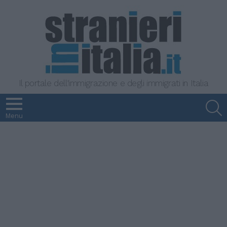
Il portale dell'immigrazione e degli immigrati in Italia
S
Menu