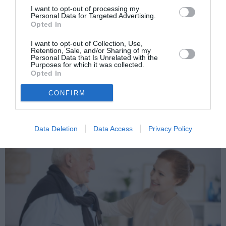
I want to opt-out of processing my
Personal Data for Targeted Advertising.
Opted In
I want to opt-out of Collection, Use,
Retention, Sale, and/or Sharing of my
Personal Data that Is Unrelated with the
Purposes for which it was collected.
Opted In
ATTUALITÀ
SPECIALE DECRETO FLUSSI
Decreto flussi e trasferimento delle
CONFIRM
competenze sui migranti: giudici e avvocati
contro il governo
Data Deletion
Data Access
Privacy Policy