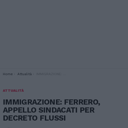
You are here:
Home
Attualità
IMMIGRAZIONE: FERRERO, APPELLO SINDACATI PER DECRETO FLUSSI
ATTUALITÀ
IMMIGRAZIONE: FERRERO,
APPELLO SINDACATI PER
DECRETO FLUSSI