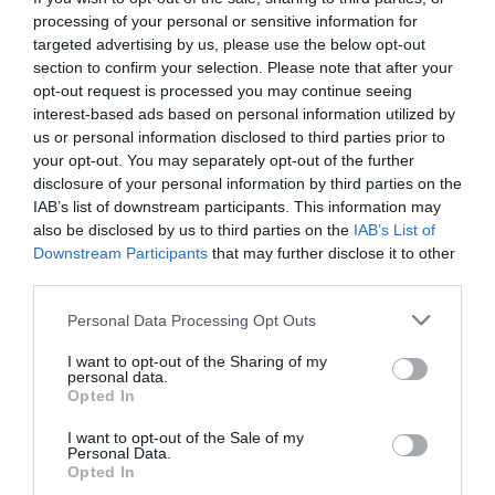
processing of your personal or sensitive information for
targeted advertising by us, please use the below opt-out
DECRETO FLUSSI
section to confirm your selection. Please note that after your
opt-out request is processed you may continue seeing
Articolo precedente
Vedi
interest-based ads based on personal information utilized by
di
IMMIGRAZIONE: FERRERO, APPELLO
us or personal information disclosed to third parties prior to
più
SINDACATI PER DECRETO FLUSSI
your opt-out. You may separately opt-out of the further
disclosure of your personal information by third parties on the
Articolo seguente
IAB’s list of downstream participants. This information may
IMMIGRAZIONE: A FIRENZE ELEZIONE ‘MISS
also be disclosed by us to third parties on the
IAB’s List of
FILIPPINE IN ITALIA’
Downstream Participants
that may further disclose it to other
third parties.
TI POTREBBERO INTERESSARE
Personal Data Processing Opt Outs
ANCHE:
I want to opt-out of the Sharing of my
personal data.
Opted In
I want to opt-out of the Sale of my
Personal Data.
Opted In