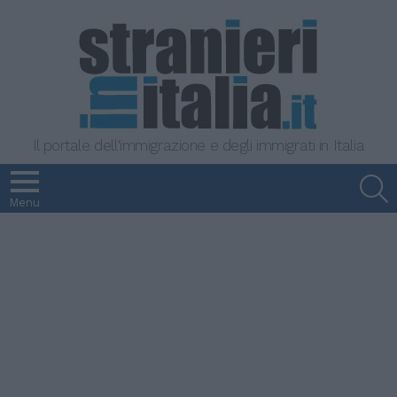
Il portale dell'immigrazione e degli immigrati in Italia
S
Menu