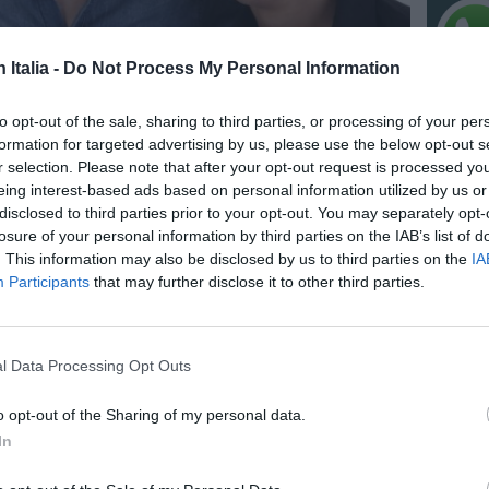
n Italia -
Do Not Process My Personal Information
to opt-out of the sale, sharing to third parties, or processing of your per
formation for targeted advertising by us, please use the below opt-out s
r selection. Please note that after your opt-out request is processed y
eing interest-based ads based on personal information utilized by us or
NO
disclosed to third parties prior to your opt-out. You may separately opt-
losure of your personal information by third parties on the IAB’s list of
IC 1101
. This information may also be disclosed by us to third parties on the
IA
conosci
Participants
that may further disclose it to other third parties.
anni l
6 Agosto
“Fari c
l Data Processing Opt Outs
potremm
posto s
4 Agosto
o opt-out of the Sharing of my personal data.
oto amministrativo per gli immigrati che sono in Italia
In
, alla prima conferenza sull’immigrazione del Friuli
NO