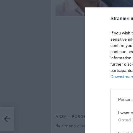
Stranieri i
If you wish 
sensitive in
confirm you
continue se
information 
further disc
participants
Downstream 
Persona
I want t
 HA
ANSA – PORDENONE, 5 MAG – Diritto di v
Opted 
da almeno cinque anni: oggi, a Pordenone