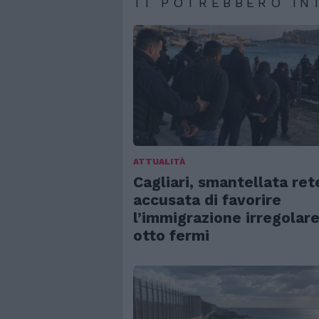
TI POTREBBERO IN
ATTUALITÀ
Cagliari, smantellata ret
accusata di favorire
l’immigrazione irregolare
otto fermi