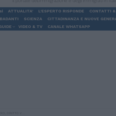
Il portale dell'immigrazione e degli immigrati in Ital
si
ATTUALITA’
L’ESPERTO RISPONDE
CONTATTI &
 BADANTI
SCIENZA
CITTADINANZA E NUOVE GENER
GUIDE
VIDEO & TV
CANALE WHATSAPP
O VOTO PER IMMIGRATI