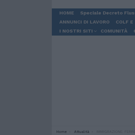
HOME
Speciale Decreto Flus
ANNUNCI DI LAVORO
COLF E
I NOSTRI SITI
COMUNITÀ
You are here:
Home
Attualità
IMMIGRAZIONE: FERRERO, DIRITT