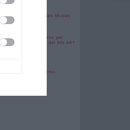
TTACOLO
 successo per Mangia’s Musaic
l
 2026
 Williams a Porto Cervo per
o esclusivo dell’anno del BIG ART
VAL
 2026
oot Paris - Shooting photos