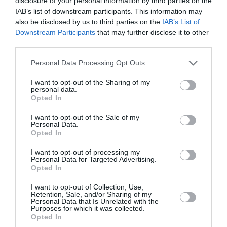
disclosure of your personal information by third parties on the
ANCHE:
IAB’s list of downstream participants. This information may
also be disclosed by us to third parties on the
IAB’s List of
Downstream Participants
that may further disclose it to other
third parties.
Personal Data Processing Opt Outs
I want to opt-out of the Sharing of my
personal data.
Opted In
I want to opt-out of the Sale of my
Personal Data.
Opted In
I want to opt-out of processing my
Personal Data for Targeted Advertising.
ATTUALITÀ
Opted In
Cagliari, smantellata rete accusata di
favorire l’immigrazione irregolare: otto fermi
I want to opt-out of Collection, Use,
Retention, Sale, and/or Sharing of my
Personal Data that Is Unrelated with the
Purposes for which it was collected.
Opted In