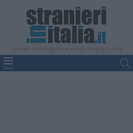
Il portale dell'immigrazione e degli immigrati in Italia
S
Menu