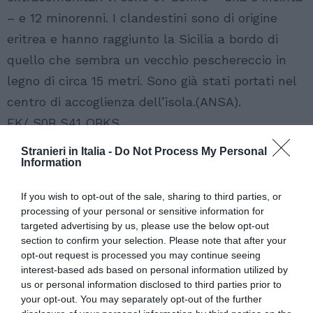
– e 12 minorenni. I clandestini sono di origine
eritrea e hanno raggiunto la Sicilia a bordo di
quello che sembra un vecchio peschereccio in
legno di circa 15 metri. Sono già stati portati nel
centro di accoglienza dell’isola.(ANSA).
FK/ S0B S41 QBKS
Stranieri in Italia -
Do Not Process My Personal
Information
Articolo precedente
Vedi
di
Universitari extraue: il 2/9 la prova
If you wish to opt-out of the sale, sharing to third parties, or
più
d’italiano
processing of your personal or sensitive information for
targeted advertising by us, please use the below opt-out
Articolo seguente
section to confirm your selection. Please note that after your
IMMIGRAZIONE: ALTRI CLANDESTINI
opt-out request is processed you may continue seeing
FERMATI A SUD LAMPEDUSA
interest-based ads based on personal information utilized by
us or personal information disclosed to third parties prior to
your opt-out. You may separately opt-out of the further
TI POTREBBERO INTERESSARE