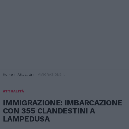
You are here:
Home
Attualità
IMMIGRAZIONE: IMBARCAZIONE CON 355 CLANDESTINI A LAMPEDUSA
ATTUALITÀ
IMMIGRAZIONE: IMBARCAZIONE
CON 355 CLANDESTINI A
LAMPEDUSA