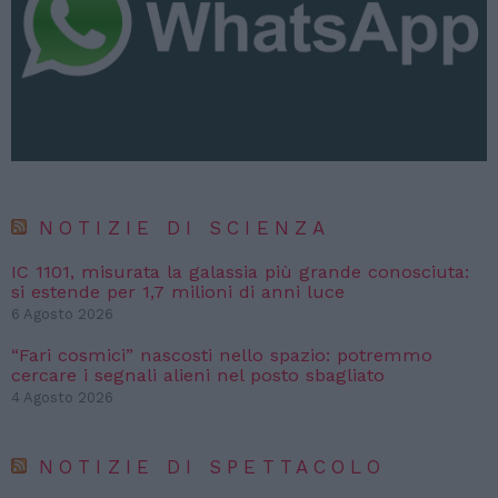
NOTIZIE DI SCIENZA
IC 1101, misurata la galassia più grande conosciuta:
si estende per 1,7 milioni di anni luce
6 Agosto 2026
“Fari cosmici” nascosti nello spazio: potremmo
cercare i segnali alieni nel posto sbagliato
4 Agosto 2026
NOTIZIE DI SPETTACOLO