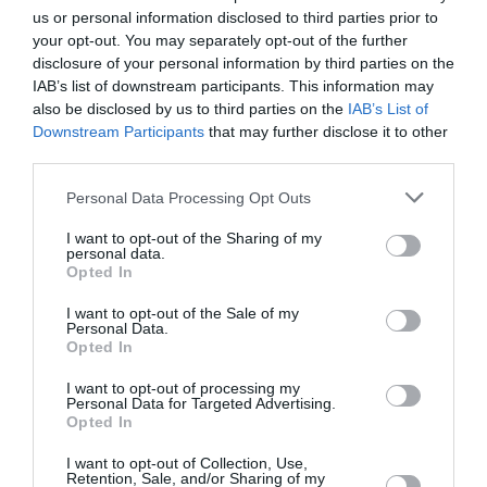
us or personal information disclosed to third parties prior to
your opt-out. You may separately opt-out of the further
disclosure of your personal information by third parties on the
IAB’s list of downstream participants. This information may
also be disclosed by us to third parties on the
IAB’s List of
Downstream Participants
that may further disclose it to other
third parties.
Personal Data Processing Opt Outs
I want to opt-out of the Sharing of my
personal data.
Opted In
I want to opt-out of the Sale of my
Personal Data.
Opted In
Articolo precedente
Vedi
I want to opt-out of processing my
di
IMMIGRAZIONE: FERRERO, A FEBBRAIO
Personal Data for Targeted Advertising.
più
PROPOSTA DI NUOVA LEGGE
Opted In
Articolo seguente
I want to opt-out of Collection, Use,
Retention, Sale, and/or Sharing of my
Ricongiungimenti. La validazione serve solo