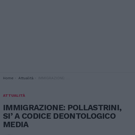
You are here:
Home
Attualità
IMMIGRAZIONE: POLLASTRINI, SI’ A CODICE DEONTOLOGICO MEDIA
ATTUALITÀ
IMMIGRAZIONE: POLLASTRINI,
SI’ A CODICE DEONTOLOGICO
MEDIA