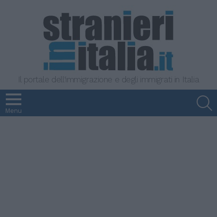
Il portale dell'immigrazione e degli immigrati in Italia
S
Menu