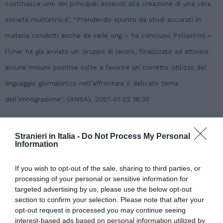
costituisce uno dei principali ostacoli alla creazione di una vera
società multietnica". "Prendendo spunto da studi accurati in
materia condotti anche da varie ong – ha concluso Pollastrini –
l’Unar ha già avviato un Gruppo di lavoro, finalizzato ad attivare
alcune misure positive volte a favorire un corretto utilizzo del
linguaggio giornalistico nell’affrontare il delicato tema
dell’immigrazione". (ANSA). 2007-01-22 18:30
(22 gennaio 2007)
Stranieri in Italia -
Do Not Process My Personal
Information
If you wish to opt-out of the sale, sharing to third parties, or
processing of your personal or sensitive information for
targeted advertising by us, please use the below opt-out
section to confirm your selection. Please note that after your
opt-out request is processed you may continue seeing
interest-based ads based on personal information utilized by