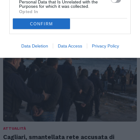
Personal Data that Is Unrelated with the
per le domande degli extraue
Purposes for which it was collected.
Opted In
CONFIRM
TI POTREBBERO INTERESSARE
ANCHE:
Data Deletion
Data Access
Privacy Policy
ATTUALITÀ
Cagliari, smantellata rete accusata di