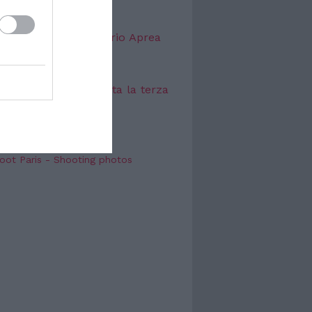
TTACOLO
o Festival, dopo Valerio Aprea
 Gianmarco Tognazzi
 2026
l Mediterraneo, aperta la terza
e a Petrosino
 2026
oot Paris - Shooting photos