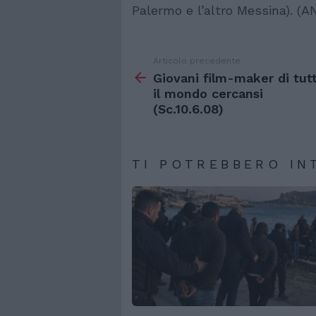
Palermo e l’altro Messina). (A
Articolo precedente
Vedi
di
Giovani film-maker di tut
più
il mondo cercansi
(Sc.10.6.08)
TI POTREBBERO IN