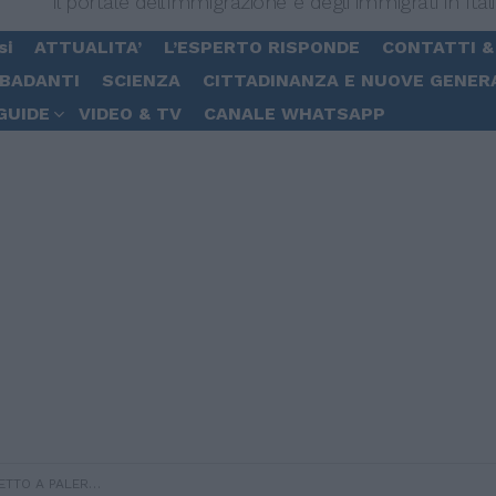
Il portale dell'immigrazione e degli immigrati in Ital
si
ATTUALITA’
L’ESPERTO RISPONDE
CONTATTI &
 BADANTI
SCIENZA
CITTADINANZA E NUOVE GENER
GUIDE
VIDEO & TV
CANALE WHATSAPP
 INTEGRAZIONE GIOVANILE