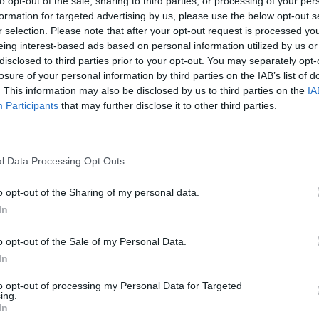
to opt-out of the sale, sharing to third parties, or processing of your per
formation for targeted advertising by us, please use the below opt-out s
r selection. Please note that after your opt-out request is processed y
eing interest-based ads based on personal information utilized by us or
disclosed to third parties prior to your opt-out. You may separately opt-
losure of your personal information by third parties on the IAB’s list of
. This information may also be disclosed by us to third parties on the
IA
Participants
that may further disclose it to other third parties.
NO
l Data Processing Opt Outs
IC 1101
conosci
anni l
o opt-out of the Sharing of my personal data.
6 Agosto
In
“Fari c
potremm
o opt-out of the Sale of my Personal Data.
posto s
In
4 Agosto
to opt-out of processing my Personal Data for Targeted
ing.
In
NO