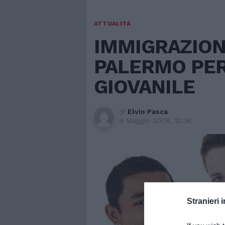
ATTUALITÀ
IMMIGRAZION
PALERMO PER
GIOVANILE
di
Elvio Pasca
9 Maggio 2008, 13:36
Stranieri i