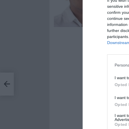
If you wish 
sensitive in
confirm you
continue se
information 
further disc
participants
Downstream 
Persona
I want t
ndo
Opted 
I want t
Opted 
I want 
Advertis
Opted 