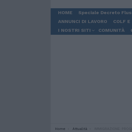
HOME
Speciale Decreto Flus
ANNUNCI DI LAVORO
COLF E
I NOSTRI SITI
COMUNITÀ
You are here:
Home
Attualità
IMMIGRAZIONE: PROGETTO A PALERMO PER