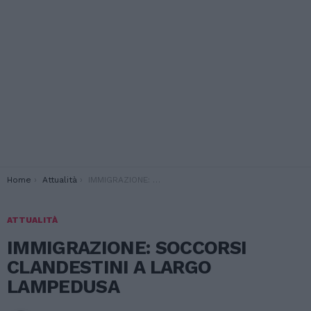
You are here:
Home
Attualità
IMMIGRAZIONE: SOCCORSI CLANDESTINI A LARGO LAMPEDUSA
ATTUALITÀ
IMMIGRAZIONE: SOCCORSI
CLANDESTINI A LARGO
LAMPEDUSA