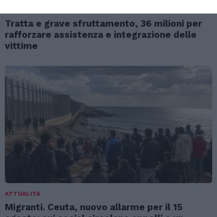
ATTUALITÀ
Tratta e grave sfruttamento, 36 milioni per
rafforzare assistenza e integrazione delle
vittime
ATTUALITÀ
Migranti. Ceuta, nuovo allarme per il 15