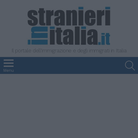
Il portale dell'immigrazione e degli immigrati in Italia
S
Menu