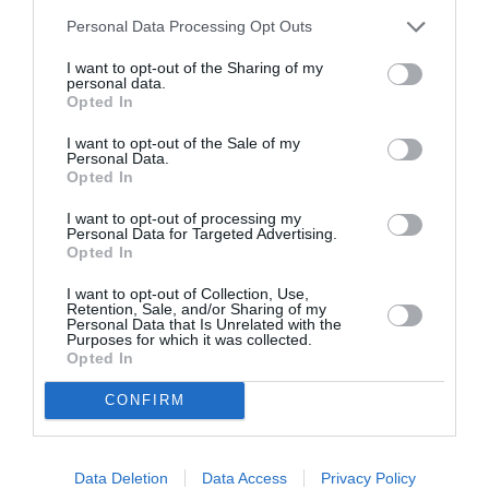
Personal Data Processing Opt Outs
I want to opt-out of the Sharing of my
personal data.
Opted In
ATTUALITÀ
I want to opt-out of the Sale of my
Cagliari, smantellata rete accusata di
Personal Data.
favorire l’immigrazione irregolare: otto fermi
Opted In
I want to opt-out of processing my
Personal Data for Targeted Advertising.
Opted In
I want to opt-out of Collection, Use,
Retention, Sale, and/or Sharing of my
Personal Data that Is Unrelated with the
Purposes for which it was collected.
Opted In
CONFIRM
Data Deletion
Data Access
Privacy Policy