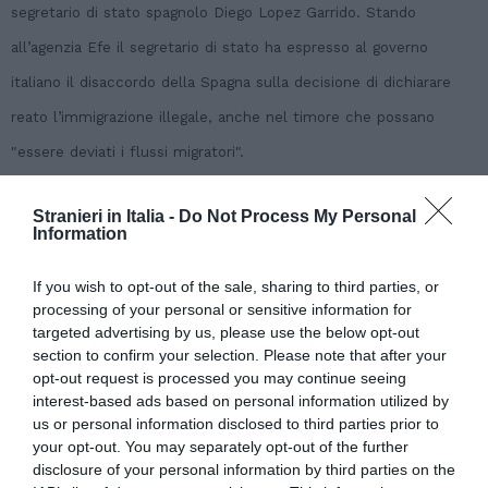
segretario di stato spagnolo Diego Lopez Garrido. Stando
all’agenzia Efe il segretario di stato ha espresso al governo
italiano il disaccordo della Spagna sulla decisione di dichiarare
reato l’immigrazione illegale, anche nel timore che possano
"essere deviati i flussi migratori".
Stranieri in Italia -
Do Not Process My Personal
Articolo precedente
Vedi
Information
di
SICUREZZA: PREMIER ROMANIA, MISURE
più
ROMA NON PUNTATE SU ROMENI
If you wish to opt-out of the sale, sharing to third parties, or
processing of your personal or sensitive information for
Articolo seguente
targeted advertising by us, please use the below opt-out
Mediatori interculturali, ecco la
section to confirm your selection. Please note that after your
piattaforma
opt-out request is processed you may continue seeing
interest-based ads based on personal information utilized by
us or personal information disclosed to third parties prior to
TI POTREBBERO INTERESSARE
your opt-out. You may separately opt-out of the further
ANCHE:
disclosure of your personal information by third parties on the