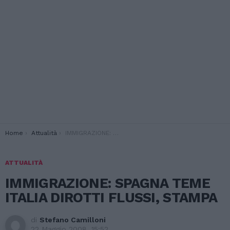
You are here:
Home
Attualità
IMMIGRAZIONE: SPAGNA TEME ITALIA DIROTTI FLUSSI, STAMPA
ATTUALITÀ
IMMIGRAZIONE: SPAGNA TEME
ITALIA DIROTTI FLUSSI, STAMPA
di
Stefano Camilloni
22 Maggio 2008, 15:52