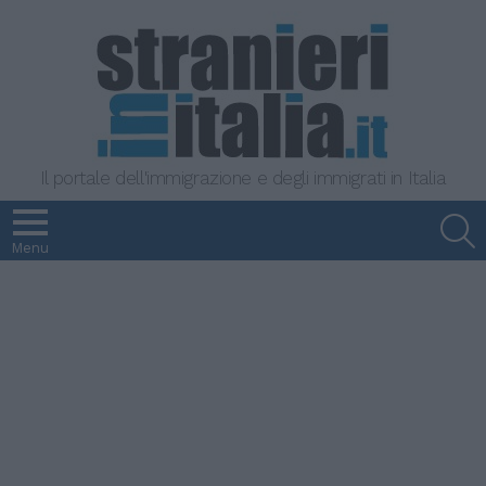
Il portale dell'immigrazione e degli immigrati in Italia
S
Menu