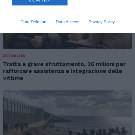
CONFIRM
Data Deletion
Data Access
Privacy Policy
ATTUALITÀ
Tratta e grave sfruttamento, 36 milioni per
rafforzare assistenza e integrazione delle
vittime