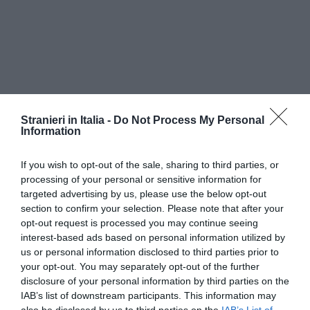
Stranieri in Italia -
Do Not Process My Personal
Information
If you wish to opt-out of the sale, sharing to third parties, or
Inoltre, i richiedenti asilo LGBTI sono
processing of your personal or sensitive information for
targeted advertising by us, please use the below opt-out
frequentemente rispediti nei loro paesi d’origine
section to confirm your selection. Please note that after your
per la ragione che potrebbero evitare di essere
opt-out request is processed you may continue seeing
perseguitati se nascondessero il proprio
interest-based ads based on personal information utilized by
us or personal information disclosed to third parties prior to
orientamento sessuale o la propria identità di
your opt-out. You may separately opt-out of the further
genere. Pretendere che per ricevere “protezione”
disclosure of your personal information by third parties on the
IAB’s list of downstream participants. This information may
queste persone rinuncino ai propri diritti umani,
also be disclosed by us to third parties on the
IAB’s List of