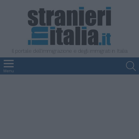
Il portale dell'immigrazione e degli immigrati in Italia
S
Menu