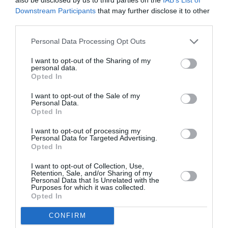
spiegano i ricercatori, nega la funzione di questi
Downstream Participants
that may further disclose it to other
third parties.
diritti.
Personal Data Processing Opt Outs
Allo stesso modo, i richiedenti LGB sono
I want to opt-out of the Sharing of my
regolarmente rispediti in paesi in cui hanno un
personal data.
Opted In
fondato timore di essere incarcerati o condannati
a morte per avere svolto attività sessuali con
I want to opt-out of the Sale of my
Personal Data.
persone dello stesso sesso. Un altro esempio è
Opted In
che spesso le pesanti violazioni dei diritti umani
I want to opt-out of processing my
Personal Data for Targeted Advertising.
nei confronti di persone transessuali, che si
Opted In
verificano su ampia scala in parecchi paesi del
I want to opt-out of Collection, Use,
mondo, non sono sufficienti a garantire l’asilo.
Retention, Sale, and/or Sharing of my
Personal Data that Is Unrelated with the
Purposes for which it was collected.
Visto che le statistiche sono inaffidabili, è
Opted In
impossibile dire quanti sono e da dove
CONFIRM
provengano i richiedenti LGBTI. Tuttavia, sulla