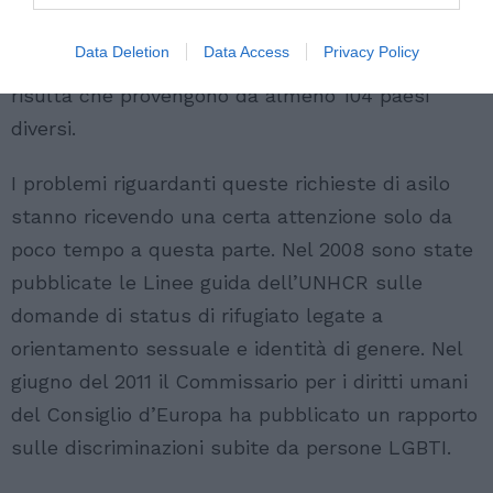
base degli esempi citati dagli esperti nazionali
Data Deletion
Data Access
Privacy Policy
interpellati per la ricerca Fleeing Homophobia,
risulta che provengono da almeno 104 paesi
diversi.
I problemi riguardanti queste richieste di asilo
stanno ricevendo una certa attenzione solo da
poco tempo a questa parte. Nel 2008 sono state
pubblicate le Linee guida dell’UNHCR sulle
domande di status di rifugiato legate a
orientamento sessuale e identità di genere. Nel
giugno del 2011 il Commissario per i diritti umani
del Consiglio d’Europa ha pubblicato un rapporto
sulle discriminazioni subite da persone LGBTI.