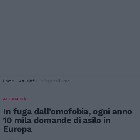
You are here:
Home
Attualità
In fuga dall’omofobia, ogni anno 10 mila domande di asilo in Europa
ATTUALITÀ
In fuga dall’omofobia, ogni anno
10 mila domande di asilo in
Europa