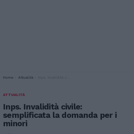
You are here:
Home
Attualità
Inps. Invalidità civile: semplificata la domanda per i minori
ATTUALITÀ
Inps. Invalidità civile:
semplificata la domanda per i
minori