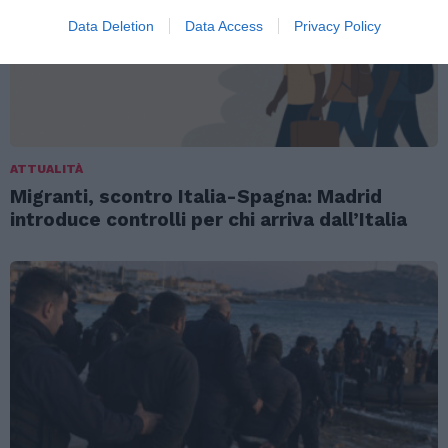
Data Deletion
Data Access
Privacy Policy
ATTUALITÀ
Migranti, scontro Italia-Spagna: Madrid
introduce controlli per chi arriva dall’Italia