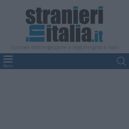
Il portale dell'immigrazione e degli immigrati in Italia
S
Menu