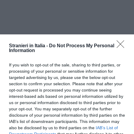
Stranieri in Italia -
Do Not Process My Personal
Information
If you wish to opt-out of the sale, sharing to third parties, or
processing of your personal or sensitive information for
targeted advertising by us, please use the below opt-out
section to confirm your selection. Please note that after your
opt-out request is processed you may continue seeing
Nel
messaggio 22 novembre 2022, n. 4212
si
interest-based ads based on personal information utilized by
forniscono le istruzioni per la compilazione della
us or personal information disclosed to third parties prior to
your opt-out. You may separately opt-out of the further
domanda. Per ogni approfondimento è possibile
disclosure of your personal information by third parties on the
consultare anche il manuale “Domande di
IAB’s list of downstream participants. This information may
invalidità civile”, disponibile tramite
also be disclosed by us to third parties on the
IAB’s List of