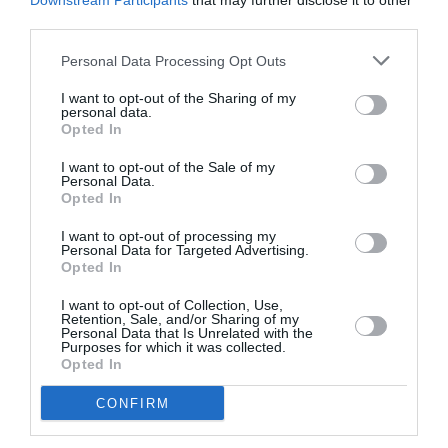
Downstream Participants
that may further disclose it to other
apposito link all’interno del servizio.
third parties.
Personal Data Processing Opt Outs
Articolo precedente
Vedi
I want to opt-out of the Sharing of my
di
Johansson (Ue): “L’immigrazione non è una
personal data.
più
minaccia, bisogna garantire vie legali per
Opted In
l’accesso”
I want to opt-out of the Sale of my
Personal Data.
Articolo seguente
Opted In
Caporalato, nelle Marche migranti costretti
a turni da 12 ore e niente ferie
I want to opt-out of processing my
Personal Data for Targeted Advertising.
Opted In
TI POTREBBERO INTERESSARE
I want to opt-out of Collection, Use,
Retention, Sale, and/or Sharing of my
ANCHE:
Personal Data that Is Unrelated with the
Purposes for which it was collected.
Opted In
CONFIRM