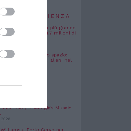
TIZIE DI SCIENZA
, misurata la galassia più grande
uta: si estende per 1,7 milioni di
uce
 2026
osmici” nascosti nello spazio:
o cercare i segnali alieni nel
bagliato
 2026
TIZIE DI
TTACOLO
 successo per Mangia’s Musaic
l
 2026
 Williams a Porto Cervo per