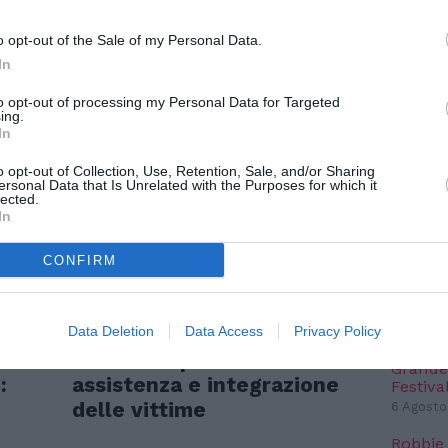
o opt-out of the Sale of my Personal Data.
NO
In
TERESSARE ANCHE:
IC 1101
to opt-out of processing my Personal Data for Targeted
conosci
ing.
anni l
In
6 Agosto
o opt-out of Collection, Use, Retention, Sale, and/or Sharing
ersonal Data that Is Unrelated with the Purposes for which it
“Fari c
lected.
potremm
In
posto s
4 Agosto
CONFIRM
NO
ATTUALITÀ
SPE
e
Tratta e grave sfruttamento,
Data Deletion
Data Access
Privacy Policy
36 milioni per rafforzare
Grande
:
assistenza e integrazione
Festiva
delle vittime
6 Agosto
Robbie