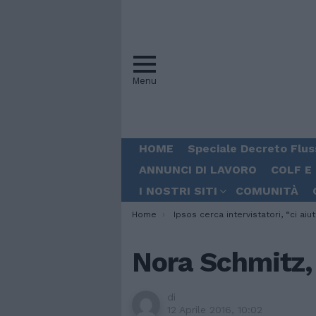
Menu
HOME
Speciale Decreto Flus
ANNUNCI DI LAVORO
COLF E
I NOSTRI SITI
COMUNITÀ
You are here:
Home
Ipsos cerca intervistatori, “ci aiuteranno a conoscere gli stranieri in Ital
Nora Schmitz,
di
12 Aprile 2016, 10:02