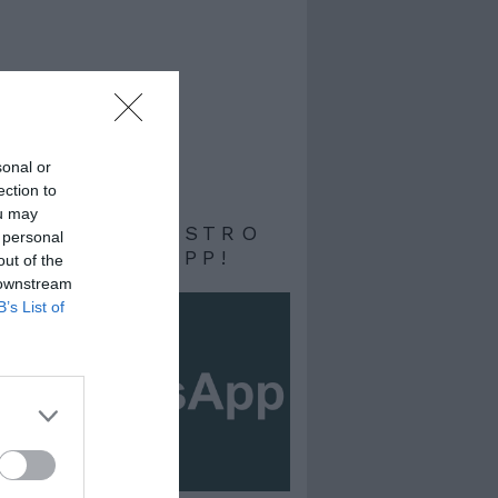
sonal or
ection to
ou may
RIVITI AL NOSTRO
 personal
ALE WHATSAPP!
out of the
 downstream
B’s List of