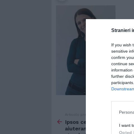
Stranieri i
If you wish 
sensitive in
confirm you
continue se
information 
further disc
participants
Downstream 
Persona
Articolo precedente
Vedi
di
Ipsos cerca intervistatori,
I want t
più
aiuteranno a conoscere gl
Opted 