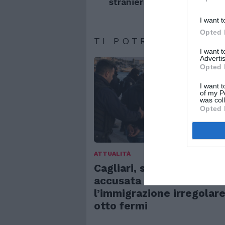
stranieri in Italia”
I want t
Opted 
TI POTREBBERO IN
I want 
Advertis
Opted 
I want t
of my P
was col
Opted 
ATTUALITÀ
Cagliari, smantellata ret
accusata di favorire
l’immigrazione irregolare
otto fermi