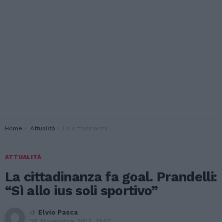
You are here:
Home
Attualità
La cittadinanza fa goal. Prandelli: “Sì allo ius soli sportivo”
ATTUALITÀ
La cittadinanza fa goal. Prandelli:
“Sì allo ius soli sportivo”
di
Elvio Pasca
25 Novembre 2013, 11:47