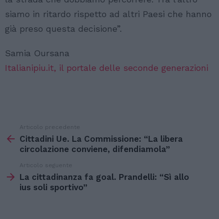
siamo in ritardo rispetto ad altri Paesi che hanno
già preso questa decisione”.
Samia Oursana
Italianipiu.it, il portale delle seconde generazioni
Articolo precedente
Vedi
di
Cittadini Ue. La Commissione: “La libera
più
circolazione conviene, difendiamola”
Articolo seguente
La cittadinanza fa goal. Prandelli: “Sì allo
ius soli sportivo”