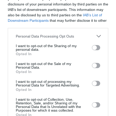
disclosure of your personal information by third parties on the
IAB’s list of downstream participants. This information may
also be disclosed by us to third parties on the
IAB’s List of
Downstream Participants
that may further disclose it to other
third parties.
Personal Data Processing Opt Outs
Prandelli, da sempre sensibile al tema delle
I want to opt-out of the Sharing of my
personal data.
seconde generazioni, contro il razzismo e le
Opted In
discriminazioni, sabato a Orzinuovi (Brescia), suo
I want to opt-out of the Sale of my
Personal Data.
paese natale, ha lanciato un messaggio forte e
Opted In
chiaro.
I want to opt-out of processing my
Personal Data for Targeted Advertising.
“Lo ius soli è un obiettivo del Coni, rilanciato
Opted In
fortemente dal presidente Malagò e di
I want to opt-out of Collection, Use,
Retention, Sale, and/or Sharing of my
conseguenza anche il nostro, come Figc”. Lo ha
Personal Data that Is Unrelated with the
Purposes for which it was collected.
dichiarato l'allenatore a margine della
Opted In