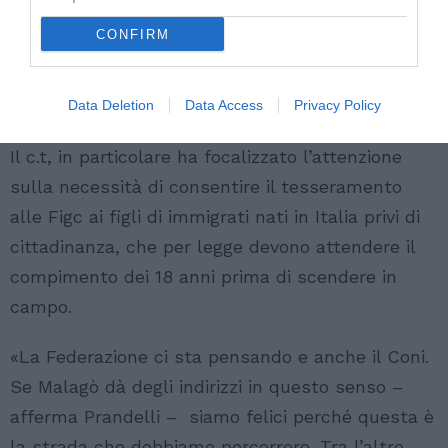
presentazione della seconda edizione della
CONFIRM
Junior Tim Cup, torneo dedicato agli oratori
italiani e organizzato dal Csi, Centro sportivo
italiano, dalla lega calcio di Serie A e da Tim.
Data Deletion
Data Access
Privacy Policy
Il c.t, in particolare ha focalizzato l’attenzione
sulla necessità di consentire il tesseramento
alle Figc ai figli di immigrati nati in Italia privi di
cittadinanza, che per legge devono attendere il
compimento dei 18 anni prima di scendere in
campo.
«La Federazione ci sta pensando e anche il Coni.
Se Malagò dà degli indirizzi in questo senso –
afferma Prandelli – siamo felici perché questa è
la strada che dobbiamo percorrere. Tra l’altro