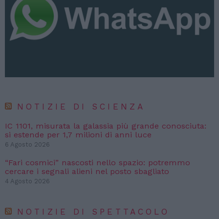
NOTIZIE DI SCIENZA
IC 1101, misurata la galassia più grande conosciuta:
si estende per 1,7 milioni di anni luce
6 Agosto 2026
“Fari cosmici” nascosti nello spazio: potremmo
cercare i segnali alieni nel posto sbagliato
4 Agosto 2026
NOTIZIE DI SPETTACOLO