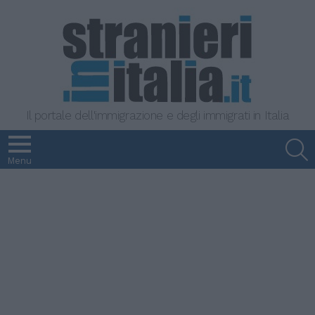
Il portale dell'immigrazione e degli immigrati in Italia
S
Menu