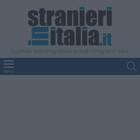
Il portale dell'immigrazione e degli immigrati in Italia
S
Menu