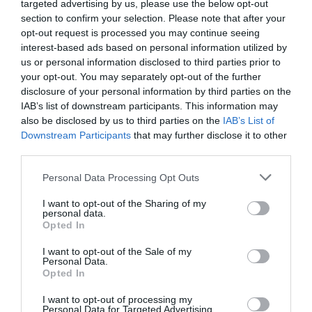
targeted advertising by us, please use the below opt-out
section to confirm your selection. Please note that after your
opt-out request is processed you may continue seeing
interest-based ads based on personal information utilized by
us or personal information disclosed to third parties prior to
your opt-out. You may separately opt-out of the further
disclosure of your personal information by third parties on the
IAB’s list of downstream participants. This information may
also be disclosed by us to third parties on the
IAB’s List of
Downstream Participants
that may further disclose it to other
third parties.
Personal Data Processing Opt Outs
L’assessore al diritto alla salute, Simone Bezzini,
ha sottolineato: “Dove c’è legalità c’è maggiore
I want to opt-out of the Sharing of my
personal data.
salute e sicurezza per i lavoratori e chi fa
Opted In
impresa. Questo documento contribuisce a
I want to opt-out of the Sale of my
Personal Data.
qualificare e tutelare il lavoro nelle nostre
Opted In
campagne e a diffondere una cultura della
I want to opt-out of processing my
sicurezza. Proseguiranno controlli e ispezioni, ma
Personal Data for Targeted Advertising.