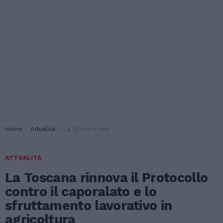
You are here:
Home
Attualità
La Toscana rinnova il Protocollo contro il caporalato e lo sfruttamento lavorativo in agricoltura
ATTUALITÀ
La Toscana rinnova il Protocollo
contro il caporalato e lo
sfruttamento lavorativo in
agricoltura