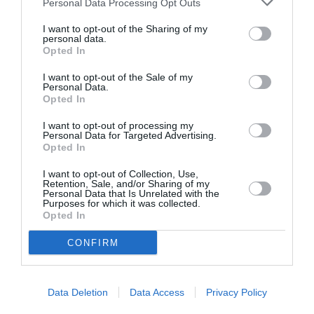
Personal Data Processing Opt Outs
I want to opt-out of the Sharing of my
personal data.
Opted In
I want to opt-out of the Sale of my
Personal Data.
Opted In
I want to opt-out of processing my
Personal Data for Targeted Advertising.
Opted In
I want to opt-out of Collection, Use,
ATTUALITÀ
Retention, Sale, and/or Sharing of my
Migranti. Ceuta, nuovo allarme per il 15
Personal Data that Is Unrelated with the
Purposes for which it was collected.
agosto: sui social circolano appelli a un
Opted In
ingresso di massa
CONFIRM
Data Deletion
Data Access
Privacy Policy