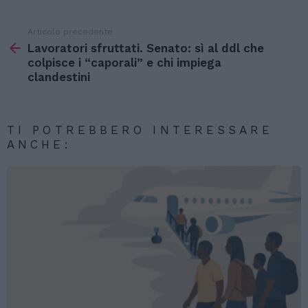
Articolo precedente
Vedi
di
Lavoratori sfruttati. Senato: sì al ddl che
più
colpisce i “caporali” e chi impiega
clandestini
TI POTREBBERO INTERESSARE
ANCHE: