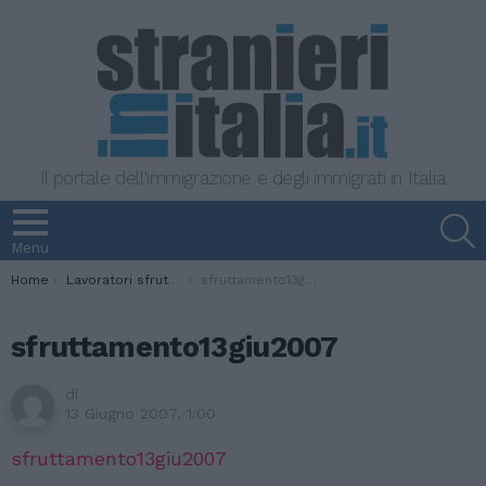
Il portale dell'immigrazione e degli immigrati in Italia
S
Menu
You are here:
Home
Lavoratori sfruttati. Senato: sì al ddl che colpisce i “caporali” e chi impiega clandestini
sfruttamento13giu2007
sfruttamento13giu2007
di
13 Giugno 2007, 1:00
sfruttamento13giu2007