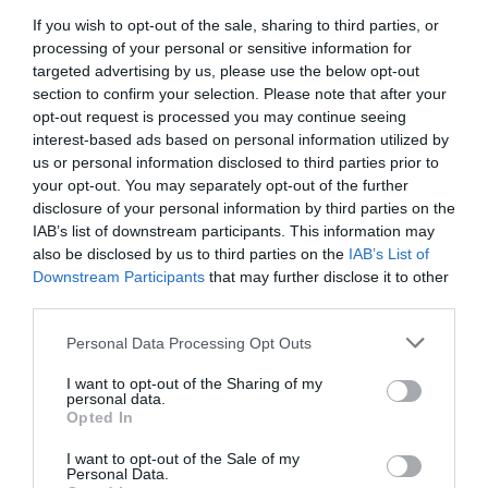
di noi italiani e perfino qualche dovere in meno.
If you wish to opt-out of the sale, sharing to third parties, or
processing of your personal or sensitive information for
Così non va. Tanto vale, altrimenti, vendere la
targeted advertising by us, please use the below opt-out
propria cittadinanza su eBay”.
section to confirm your selection. Please note that after your
opt-out request is processed you may continue seeing
“La Lega proporrà un referendum per cancellare
interest-based ads based on personal information utilized by
us or personal information disclosed to third parties prior to
l’iniziativa della Kyenge” ha ribadito, attribuendo
your opt-out. You may separately opt-out of the further
erroneamente alla ministra dell’integrazione
disclosure of your personal information by third parties on the
IAB’s list of downstream participants. This information may
l’apertura dei concorsi pubblici agli immigrati
. La
also be disclosed by us to third parties on the
IAB’s List of
novità è stata infatti introdotta dalla legge
Downstream Participants
that may further disclose it to other
third parties.
europeo 2013, scritta dal governo Monti, per
evitare una procedura di infrazione a Bruxelles.
Personal Data Processing Opt Outs
I want to opt-out of the Sharing of my
Tra l’altro, i posti della pubblica amministrazione
personal data.
Opted In
non sono aperti a tutti gli immigrati, ma solo a
quelli titolari di permesso Ce per soggiornanti di
I want to opt-out of the Sale of my
Personal Data.