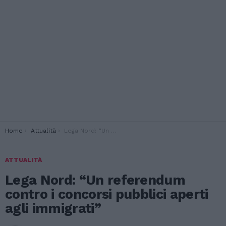
You are here:
Home
Attualità
Lega Nord: “Un referendum contro i concorsi pubblici aperti agli immigrati”
ATTUALITÀ
Lega Nord: “Un referendum
contro i concorsi pubblici aperti
agli immigrati”