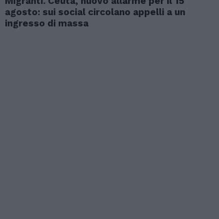
Migranti. Ceuta, nuovo allarme per il 15
agosto: sui social circolano appelli a un
ingresso di massa