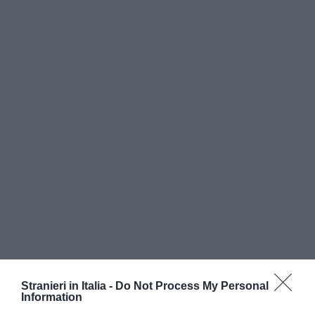
“Chiederemo ai cittadini italiani di dire la loro
opinione – ha detto Salvini – perché ora, nel
Stranieri in Italia -
Do Not Process My Personal
Information
nostro paese, se sei straniero hai gli stessi diritti