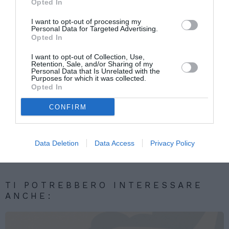
lungo periodo, la cosiddetta carta di soggiorno.
Opted In
Rimangono comunque riservati agli italiani i posti
I want to opt-out of processing my
Personal Data for Targeted Advertising.
che comportano l’esercizio di pubblici poteri.
Opted In
I want to opt-out of Collection, Use,
Retention, Sale, and/or Sharing of my
Personal Data that Is Unrelated with the
Purposes for which it was collected.
Articolo precedente
Vedi
Opted In
di
Lega Nord: “Un referendum contro i
più
concorsi pubblici aperti agli immigrati”
CONFIRM
Articolo seguente
Consiglieri aggiunti. A Roma le elezioni
Data Deletion
Data Access
Privacy Policy
slittano al 2014
TI POTREBBERO INTERESSARE
ANCHE: