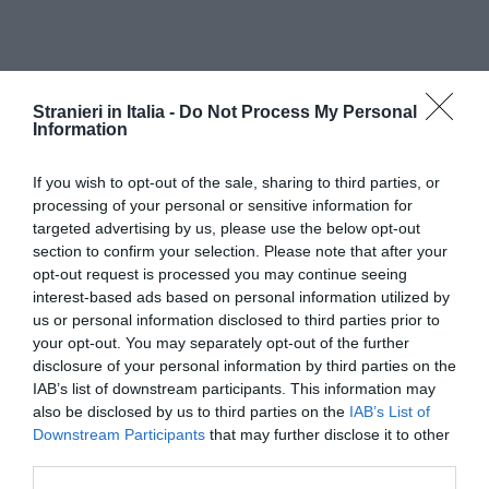
Stranieri in Italia -
Do Not Process My Personal
Information
If you wish to opt-out of the sale, sharing to third parties, or
processing of your personal or sensitive information for
targeted advertising by us, please use the below opt-out
"A Lampedusa – ha detto Maroni – attualmente
section to confirm your selection. Please note that after your
opt-out request is processed you may continue seeing
c’è un solo clandestino. Ho detto però a Morcone
interest-based ads based on personal information utilized by
(il capo del dipartimento dell’Immigrazione del
us or personal information disclosed to third parties prior to
your opt-out. You may separately opt-out of the further
Viminale, Mario Morcone, ndr) di lasciarlo in
disclosure of your personal information by third parties on the
attività almeno fino alla prossima primavera. Non
IAB’s list of downstream participants. This information may
vorrei cantare vittoria troppo presto".
also be disclosed by us to third parties on the
IAB’s List of
Downstream Participants
that may further disclose it to other
third parties.