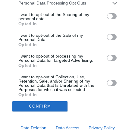
Articolo precedente
Vedi
Personal Data Processing Opt Outs
di
IMMIGRATI: MENNUNI (PDL), DAL COMUNE
più
DI ROMA PRIMO PASSO PER INTEGRAZIONE
I want to opt-out of the Sharing of my
personal data.
Opted In
Articolo seguente
Evangelisti (Idv): “Governo faccia luce su
I want to opt-out of the Sale of my
regolarizzazione”
Personal Data.
Opted In
I want to opt-out of processing my
TI POTREBBERO INTERESSARE
Personal Data for Targeted Advertising.
Opted In
ANCHE:
I want to opt-out of Collection, Use,
Retention, Sale, and/or Sharing of my
Personal Data that Is Unrelated with the
Purposes for which it was collected.
Opted In
CONFIRM
Data Deletion
Data Access
Privacy Policy