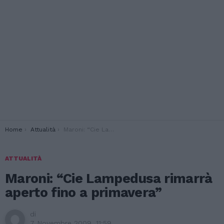
You are here:
Home
Attualità
Maroni: “Cie Lampedusa rimarrà aperto fino a primavera”
ATTUALITÀ
Maroni: “Cie Lampedusa rimarrà
aperto fino a primavera”
di
7 Novembre 2009, 11:59