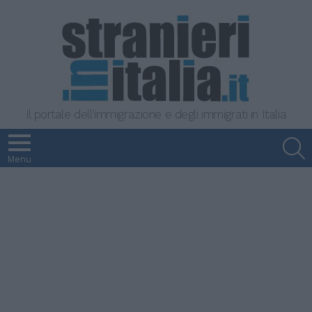
Il portale dell'immigrazione e degli immigrati in Italia
S
Menu