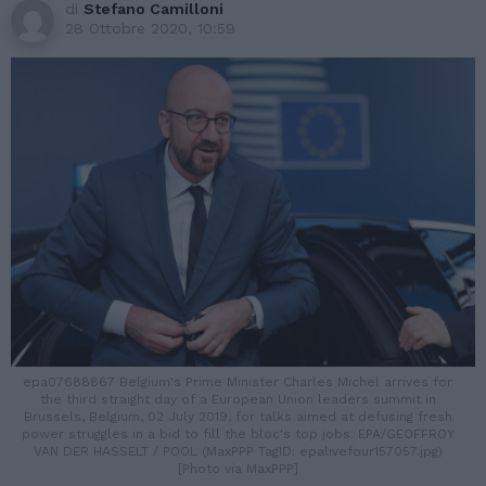
di
Stefano Camilloni
28 Ottobre 2020, 10:59
epa07688867 Belgium's Prime Minister Charles Michel arrives for
the third straight day of a European Union leaders summit in
Brussels, Belgium, 02 July 2019, for talks aimed at defusing fresh
power struggles in a bid to fill the bloc's top jobs. EPA/GEOFFROY
VAN DER HASSELT / POOL (MaxPPP TagID: epalivefour157057.jpg)
[Photo via MaxPPP]