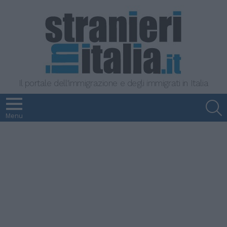
Il portale dell'immigrazione e degli immigrati in Italia
S
Menu