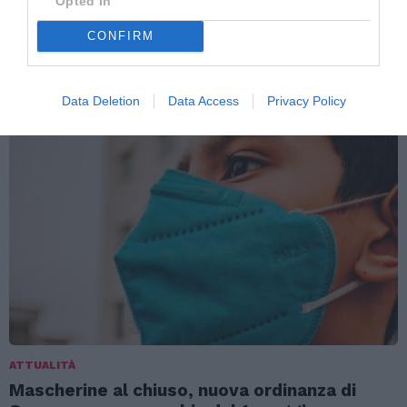
Opted In
anno in Italia e ha già pubblicato tre volumi
CONFIRM
TI POTREBBERO INTERESSARE
ANCHE:
Data Deletion
Data Access
Privacy Policy
ATTUALITÀ
Mascherine al chiuso, nuova ordinanza di