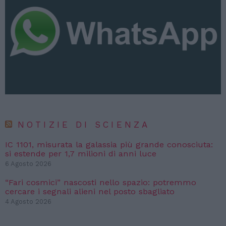
NOTIZIE DI SCIENZA
IC 1101, misurata la galassia più grande conosciuta:
si estende per 1,7 milioni di anni luce
6 Agosto 2026
“Fari cosmici” nascosti nello spazio: potremmo
cercare i segnali alieni nel posto sbagliato
4 Agosto 2026