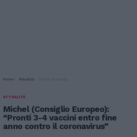
You are here:
Home
Attualità
Michel (Consiglio Europeo): “Pronti 3-4 vaccini entro fine anno contro il coronavirus”
ATTUALITÀ
Michel (Consiglio Europeo):
“Pronti 3-4 vaccini entro fine
anno contro il coronavirus”