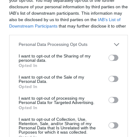
your opt-out. You may separately opt-out of the further
Michel ha poi ribadito che non sarà una
disclosure of your personal information by third parties on the
IAB’s list of downstream participants. This information may
“bacchetta magica” che permetterà di vaccinare
also be disclosed by us to third parties on the
IAB’s List of
tutti in una volta. Il presidente del Consiglio
Downstream Participants
that may further disclose it to other
third parties.
europeo ha precisato infatti che ci saranno
“problemi logistici che si presenteranno”. Questo
Personal Data Processing Opt Outs
perché alcuni vaccini verranno somministrati con
I want to opt-out of the Sharing of my
personal data.
una singola dose e altri ne richiederanno due.
Opted In
CORONAVIRUS
I want to opt-out of the Sale of my
Personal Data.
Opted In
Articolo precedente
Vedi
di
Comunità. Roma, volontarie polacche si
I want to opt-out of processing my
Personal Data for Targeted Advertising.
più
prendono cura delle tombe a Campo
Opted In
Verano
I want to opt-out of Collection, Use,
Articolo seguente
Retention, Sale, and/or Sharing of my
Le emozioni della comunità romena, in
Personal Data that Is Unrelated with the
Purposes for which it was collected.
versi. Camelia Baciu ha debuttato lo scorso