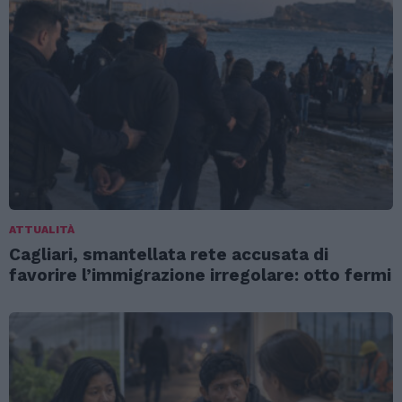
ATTUALITÀ
Cagliari, smantellata rete accusata di
favorire l’immigrazione irregolare: otto fermi