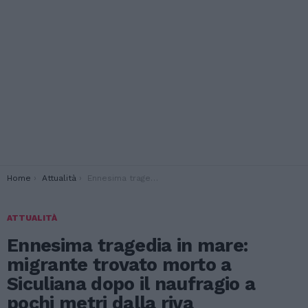
You are here:
Home
Attualità
Ennesima tragedia in mare: migrante trovato morto a Siculiana dopo il naufragio a pochi metri dalla riva
ATTUALITÀ
Ennesima tragedia in mare:
migrante trovato morto a
Siculiana dopo il naufragio a
pochi metri dalla riva