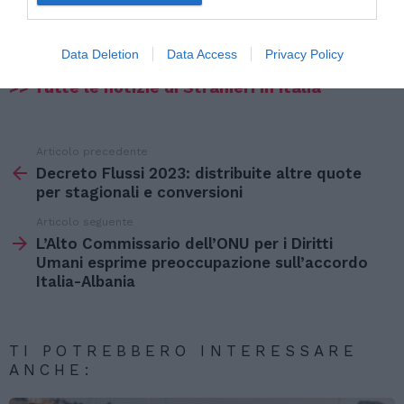
Data Deletion
Data Access
Privacy Policy
>> Tutte le notizie di Stranieri in Italia
Articolo precedente
Vedi
di
Decreto Flussi 2023: distribuite altre quote
più
per stagionali e conversioni
Articolo seguente
L’Alto Commissario dell’ONU per i Diritti
Umani esprime preoccupazione sull’accordo
Italia-Albania
TI POTREBBERO INTERESSARE
ANCHE: