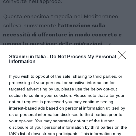
coinvolte nell’approdo.
Questa ennesima tragedia nel Mediterraneo
solleva nuovamente
l’attenzione sulla
necessità di affrontare in modo concreto e
umano la questione delle migrazioni.
La
pericolosità dei viaggi in mare, unita alla
Stranieri in Italia -
Do Not Process My Personal
crescente instabilità geopolitica in diverse
Information
regioni, mette a repentaglio la vita di molte
If you wish to opt-out of the sale, sharing to third parties, or
persone in cerca di sicurezza e opportunità. Per
processing of your personal or sensitive information for
questo, organizzazioni umanitarie e attivisti per i
targeted advertising by us, please use the below opt-out
section to confirm your selection. Please note that after your
diritti umani richiamano l’attenzione sul fatto che
opt-out request is processed you may continue seeing
la tutela dei migranti va oltre il semplice
interest-based ads based on personal information utilized by
us or personal information disclosed to third parties prior to
recupero in mare, sottolineando
l’importanza di
your opt-out. You may separately opt-out of the further
affrontare le cause profonde delle migrazioni
disclosure of your personal information by third parties on the
IAB’s list of downstream participants. This information may
e garantire canali sicuri e legali per chi cerca