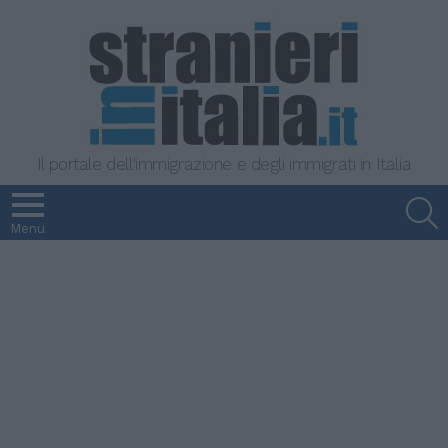
Il portale dell'immigrazione e degli immigrati in Italia
S
Menu