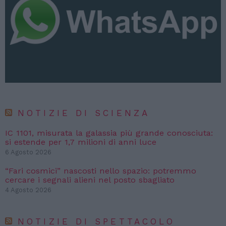
NOTIZIE DI SCIENZA
IC 1101, misurata la galassia più grande conosciuta:
si estende per 1,7 milioni di anni luce
6 Agosto 2026
“Fari cosmici” nascosti nello spazio: potremmo
cercare i segnali alieni nel posto sbagliato
4 Agosto 2026
NOTIZIE DI SPETTACOLO