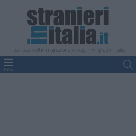
Il portale dell'immigrazione e degli immigrati in Italia
S
Menu