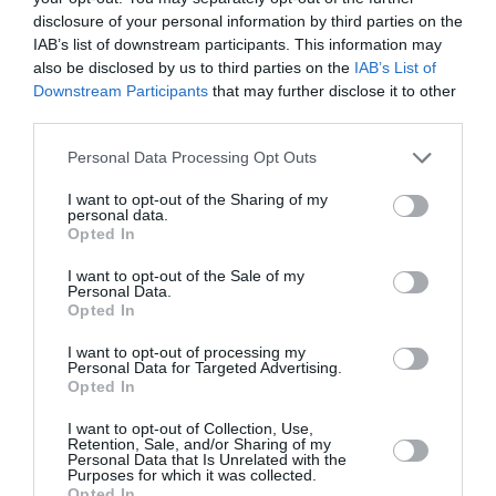
disclosure of your personal information by third parties on the
IAB’s list of downstream participants. This information may
also be disclosed by us to third parties on the
IAB’s List of
Downstream Participants
that may further disclose it to other
third parties.
Personal Data Processing Opt Outs
I want to opt-out of the Sharing of my
personal data.
Le conseguenze legali e politiche
Opted In
Il decreto sui “Paesi sicuri”, nato per rispondere
I want to opt-out of the Sale of my
Personal Data.
alla sentenza della Corte europea di giustizia del
Opted In
4 giugno scorso, si trova ora a un punto critico.
I want to opt-out of processing my
Personal Data for Targeted Advertising.
La normativa, pensata per facilitare i rimpatri, è
Opted In
stata sospesa in più occasioni e rimandata
I want to opt-out of Collection, Use,
nuovamente alla Corte europea per ulteriori
Retention, Sale, and/or Sharing of my
Personal Data that Is Unrelated with the
chiarimenti. Le pronunce dei tribunali italiani
Purposes for which it was collected.
Opted In