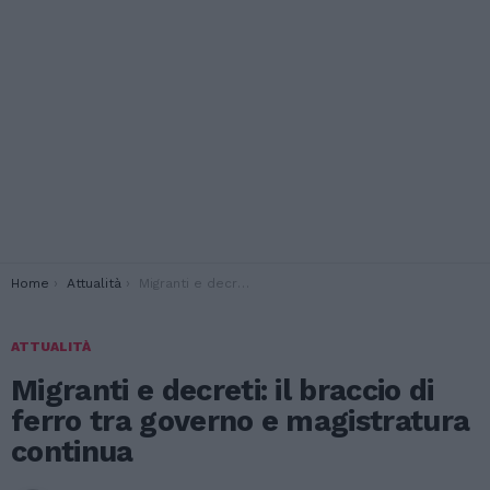
You are here:
Home
Attualità
Migranti e decreti: il braccio di ferro tra governo e magistratura continua
ATTUALITÀ
Migranti e decreti: il braccio di
ferro tra governo e magistratura
continua