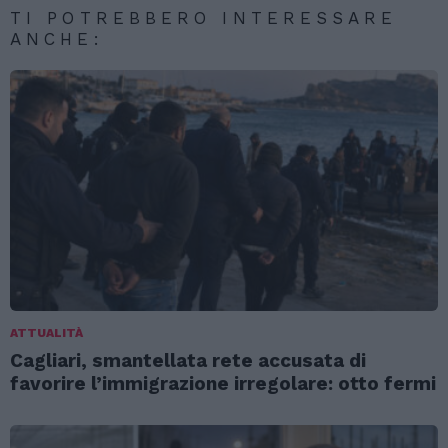
TI POTREBBERO INTERESSARE
ANCHE:
ATTUALITÀ
Cagliari, smantellata rete accusata di
favorire l’immigrazione irregolare: otto fermi