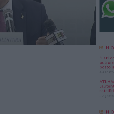
NO
“Fari c
potremm
posto s
4 Agosto
ATLHAS 
l’autent
satelliti
3 Agosto
NO