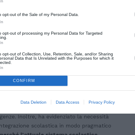
In
o opt-out of the Sale of my Personal Data.
In
to opt-out of processing my Personal Data for Targeted
ing.
In
o opt-out of Collection, Use, Retention, Sale, and/or Sharing
ersonal Data that Is Unrelated with the Purposes for which it
lected.
In
CONFIRM
 scolastica
ro ha parlato quindi dell’importanza di
Data Deletion
Data Access
Privacy Policy
 migranti attraverso un sistema educativo
igenze. Inoltre, ha evidenziato la necessità
’integrazione scolastica in modo pragmatico
perché l’attuale sistema scolastico