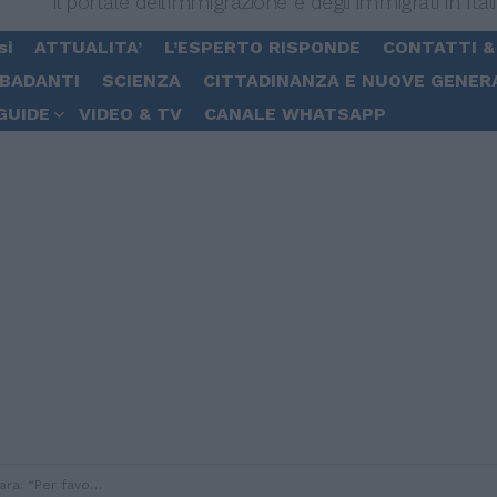
Il portale dell'immigrazione e degli immigrati in Ital
si
ATTUALITA’
L’ESPERTO RISPONDE
CONTATTI &
 BADANTI
SCIENZA
CITTADINANZA E NUOVE GENER
GUIDE
VIDEO & TV
CANALE WHATSAPP
lastica servono classi di transizione”