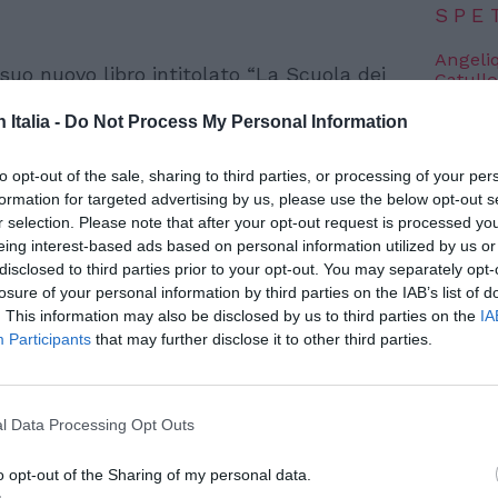
SPE
Angeli
uo nuovo libro intitolato “La Scuola dei
Catullo
4 Agosto
zione Valditara affronta il tema
n Italia -
Do Not Process My Personal Information
 migranti, proponendo soluzioni concrete per
Dionisi
Laura M
ucativo e di inserimento nel sistema
to opt-out of the sale, sharing to third parties, or processing of your per
con i 
formation for targeted advertising by us, please use the below opt-out s
ei ragazzi deve prevalere rispetto
4 Agosto
r selection. Please note that after your opt-out request is processed y
enti migranti non hanno un futuro: dobbiamo
eing interest-based ads based on personal information utilized by us or
disclosed to third parties prior to your opt-out. You may separately opt-
tato durante un’intervista rilasciata a
Photosh
losure of your personal information by third parties on the IAB’s list of
. This information may also be disclosed by us to third parties on the
IA
Participants
that may further disclose it to other third parties.
l Data Processing Opt Outs
o opt-out of the Sharing of my personal data.