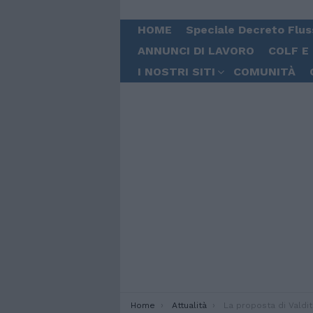
HOME
Speciale Decreto Flus
ANNUNCI DI LAVORO
COLF E
I NOSTRI SITI
COMUNITÀ
You are here:
Home
Attualità
La proposta di Valditara: “Per favorire l’integrazione sco