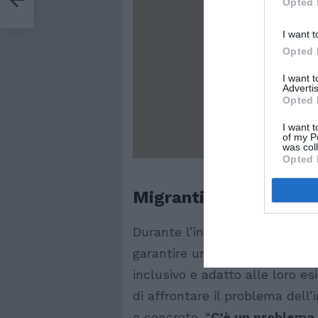
Opted 
I want t
Opted 
I want 
Advertis
Opted 
I want t
of my P
was col
Opted 
Migranti, la proposta
Durante l’intervista, il minist
garantire un futuro ai giovani
inclusivo e adatto alle loro es
di affrontare il problema dell
e concreto. “
C’è un problema 