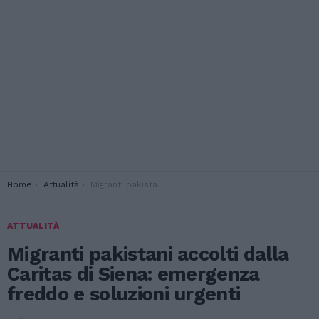
You are here:
Home
Attualità
Migranti pakistani accolti dalla Caritas di Siena: emergenza freddo e soluzioni urgenti
ATTUALITÀ
Migranti pakistani accolti dalla
Caritas di Siena: emergenza
freddo e soluzioni urgenti