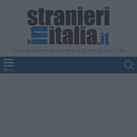
Il portale dell'immigrazione e degli immigrati in Italia
S
Menu