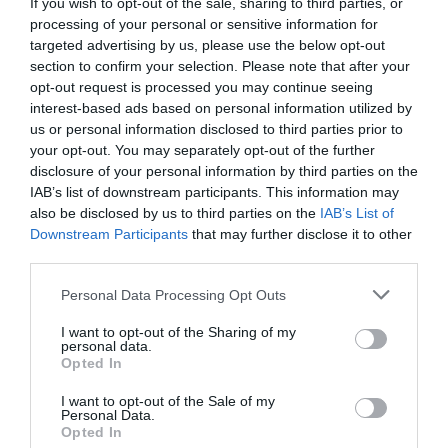
Comune si sta muovendo per individuare
If you wish to opt-out of the sale, sharing to third parties, or
processing of your personal or sensitive information for
soluzioni adeguate,
mentre la Prefettura è
targeted advertising by us, please use the below opt-out
chiamata a giocare un ruolo cruciale
section to confirm your selection. Please note that after your
opt-out request is processed you may continue seeing
nell’organizzazione dell’accoglienza. Nel
interest-based ads based on personal information utilized by
frattempo, la Caritas continuerà a offrire
us or personal information disclosed to third parties prior to
your opt-out. You may separately opt-out of the further
supporto nell’ambito delle sue possibilità, ma
disclosure of your personal information by third parties on the
ribadisce che serve un approccio strutturale per
IAB’s list of downstream participants. This information may
affrontare l’emergenza. L’appello alle istituzioni,
also be disclosed by us to third parties on the
IAB’s List of
Downstream Participants
that may further disclose it to other
però, rimane chiaro:
garantire a queste
third parties.
persone, già provate da un lungo viaggio e da
Personal Data Processing Opt Outs
condizioni di estrema precarietà,
un’accoglienza dignitosa
che le aiuti a
I want to opt-out of the Sharing of my
personal data.
riprendere il proprio percorso di vita.
Opted In
I want to opt-out of the Sale of my
Personal Data.
Opted In