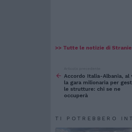
>> Tutte le notizie di Stranier
Articolo precedente
Vedi
di
Accordo Italia-Albania, al 
più
la gara milionaria per gest
le strutture: chi se ne
occuperà
TI POTREBBERO IN