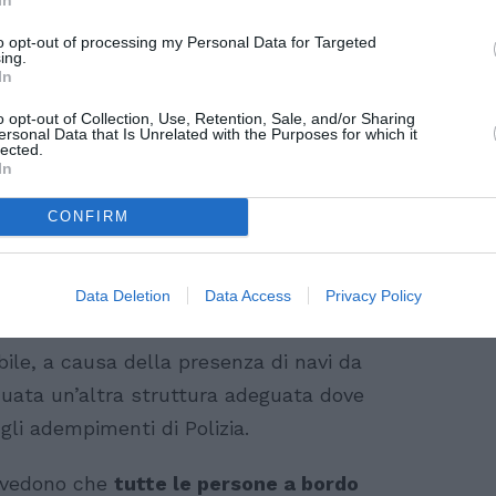
to opt-out of processing my Personal Data for Targeted
ing.
In
o opt-out of Collection, Use, Retention, Sale, and/or Sharing
ersonal Data that Is Unrelated with the Purposes for which it
lected.
In
Ravenna la Life Support
CONFIRM
se De Rosa
, ha già convocato una riunione
le ore 12.30, durante la quale verrà deciso
Data Deletion
Data Access
Privacy Policy
ito che la banchina del Terminal crociere di
bile, a causa della presenza di navi da
viduata un’altra struttura adeguata dove
 gli adempimenti di Polizia.
revedono che
tutte le persone a bordo