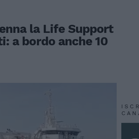
venna la Life Support
i: a bordo anche 10
ISC
CAN