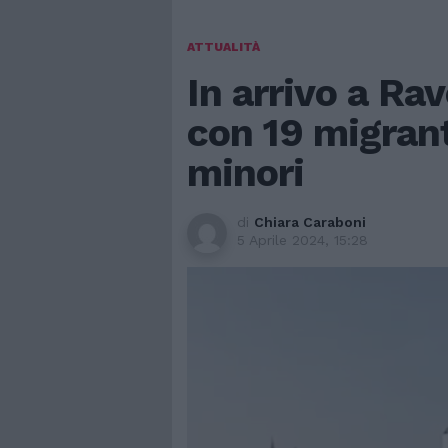
ATTUALITÀ
In arrivo a Ra
con 19 migrant
minori
di
Chiara Caraboni
5 Aprile 2024, 15:28