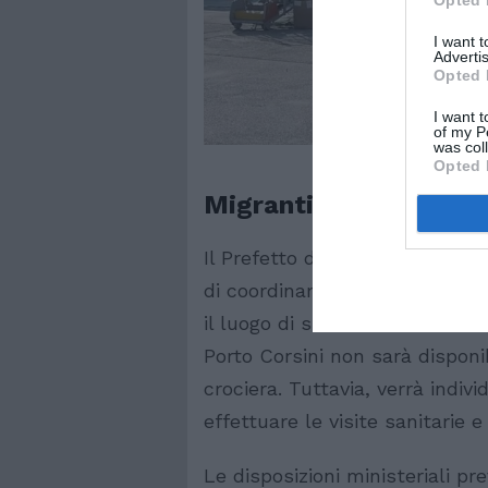
I want 
Advertis
Opted 
I want t
of my P
was col
Opted 
Migranti, in arrivo a 
Il Prefetto di Ravenna,
Castre
di coordinamento per sabato al
il luogo di sbarco. Si è stabil
Porto Corsini non sarà disponi
crociera. Tuttavia, verrà indi
effettuare le visite sanitarie e
Le disposizioni ministeriali p