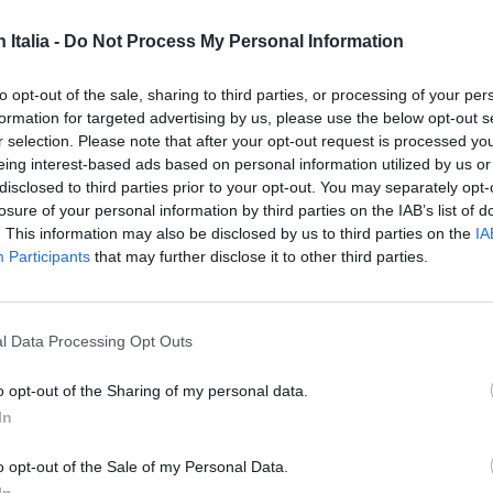
SPE
n Italia -
Do Not Process My Personal Information
Angeli
a
si prepara ad accogliere nuovamente la
Catullo
to opt-out of the sale, sharing to third parties, or processing of your per
4 Agosto
cy, che sta navigando verso il porto con a
formation for targeted advertising by us, please use the below opt-out s
i in zona Sar
(Search and rescue) libica. La
Dionisi
r selection. Please note that after your opt-out request is processed y
Laura M
eing interest-based ads based on personal information utilized by us or
e giovedì 11 aprile e sarà il secondo
con i 
disclosed to third parties prior to your opt-out. You may separately opt-
er questa città portuale.
4 Agosto
losure of your personal information by third parties on the IAB’s list of
. This information may also be disclosed by us to third parties on the
IA
Participants
that may further disclose it to other third parties.
Photosh
l Data Processing Opt Outs
o opt-out of the Sharing of my personal data.
In
o opt-out of the Sale of my Personal Data.
In