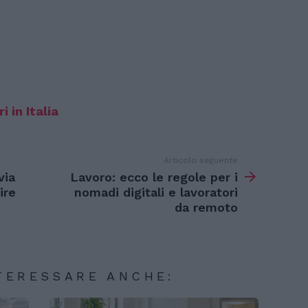
i in Italia
Articolo seguente
via
Lavoro: ecco le regole per i
ire
nomadi digitali e lavoratori
da remoto
TERESSARE ANCHE: