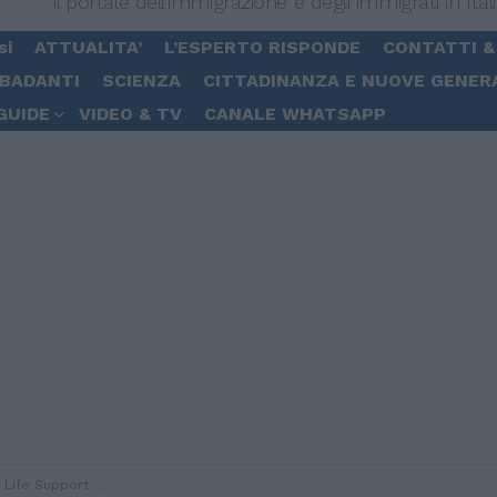
Il portale dell'immigrazione e degli immigrati in Ital
si
ATTUALITA’
L’ESPERTO RISPONDE
CONTATTI &
 BADANTI
SCIENZA
CITTADINANZA E NUOVE GENER
GUIDE
VIDEO & TV
CANALE WHATSAPP
granti: a bordo anche 10 minori