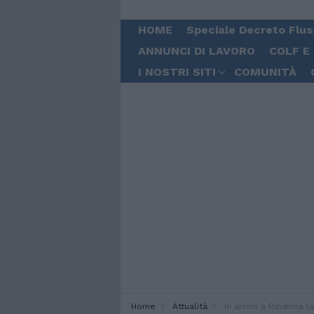
HOME
Speciale Decreto Flus
ANNUNCI DI LAVORO
COLF E
I NOSTRI SITI
COMUNITÀ
You are here:
Home
Attualità
In arrivo a Ravenna la Life Support con 19 mi