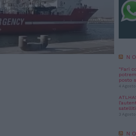
NO
“Fari c
potremm
posto s
4 Agosto
ATLHAS 
l’autent
satelliti
3 Agosto
NO