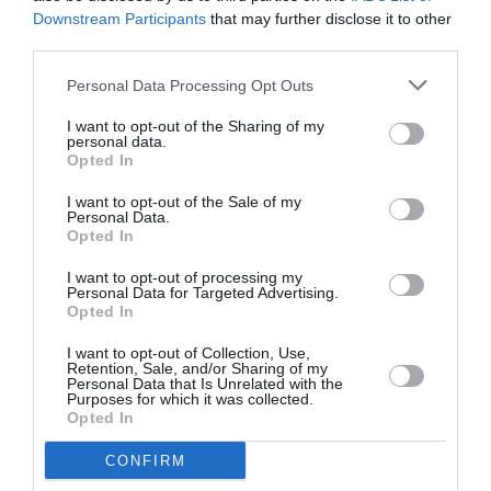
Downstream Participants
that may further disclose it to other
third parties.
ATTUALITÀ
Migranti. Ceuta, nuovo allarme per il 15
Personal Data Processing Opt Outs
agosto: sui social circolano appelli a un
ingresso di massa
I want to opt-out of the Sharing of my
personal data.
Opted In
I want to opt-out of the Sale of my
Personal Data.
Opted In
I want to opt-out of processing my
Personal Data for Targeted Advertising.
Opted In
I want to opt-out of Collection, Use,
Retention, Sale, and/or Sharing of my
Personal Data that Is Unrelated with the
Purposes for which it was collected.
Opted In
ATTUALITÀ
CONFIRM
Richiedenti asilo, l’integrazione deve iniziare