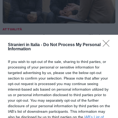
ATTUALITÀ
Tratta e grave sfruttamento, 36 milioni per
rafforzare assistenza e integrazione delle
Stranieri in Italia -
Do Not Process My Personal
vittime
Information
If you wish to opt-out of the sale, sharing to third parties, or
processing of your personal or sensitive information for
targeted advertising by us, please use the below opt-out
section to confirm your selection. Please note that after your
opt-out request is processed you may continue seeing
interest-based ads based on personal information utilized by
us or personal information disclosed to third parties prior to
your opt-out. You may separately opt-out of the further
disclosure of your personal information by third parties on the
IAB’s list of downstream participants. This information may
also be disclosed by us to third parties on the
IAB’s List of