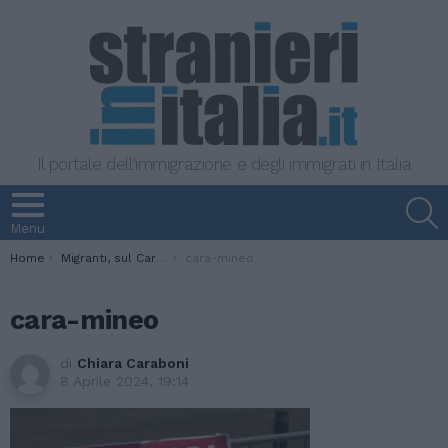
Il portale dell'immigrazione e degli immigrati in Italia
S
Menu
You are here:
Home
Migranti, sul Cara di Mineo un progetto privato per l’inclusione lavorativa dei richiedenti asilo
cara-mineo
cara-mineo
di
Chiara Caraboni
8 Aprile 2024, 19:14