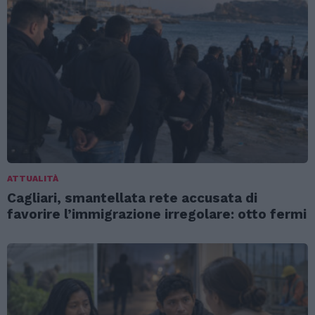
ATTUALITÀ
Cagliari, smantellata rete accusata di
favorire l’immigrazione irregolare: otto fermi