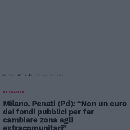
You are here:
Home
Attualità
Milano. Penati (Pd): “Non un euro dei fondi pubblici per far cambiare zona agli extracomunitari”
ATTUALITÀ
Milano. Penati (Pd): “Non un euro
dei fondi pubblici per far
cambiare zona agli
extracomunitari”