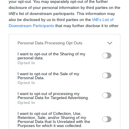
your opt-out. You may separately opt-out of the further
disclosure of your personal information by third parties on the
IAB’s list of downstream participants. This information may
also be disclosed by us to third parties on the
IAB’s List of
Non e’ accettabile". Anziche’ proporre "soluzioni
Downstream Participants
that may further disclose it to other
tanto onerose quanto di difficile realizzazione",
third parties.
conclude Penati, "perche’ il prefetto non inizia ad
Personal Data Processing Opt Outs
applicare la norma che stabilisce che chi affitta
I want to opt-out of the Sharing of my
abusivamente case ad immigrati irregolari va
personal data.
Opted In
perseguito?"
I want to opt-out of the Sale of my
Personal Data.
Opted In
Articolo precedente
Vedi
di
Fini: “Bene le parole di Maroni contro
I want to opt-out of processing my
Personal Data for Targeted Advertising.
più
rastrellamenti”
Opted In
Articolo seguente
I want to opt-out of Collection, Use,
Italia e Francia insieme contro i clandestini
Retention, Sale, and/or Sharing of my
Personal Data that Is Unrelated with the
Purposes for which it was collected.