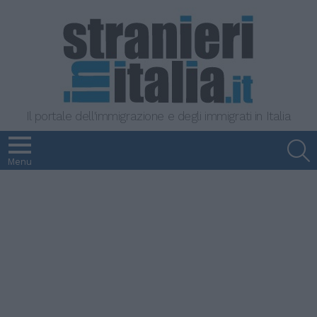
Il portale dell'immigrazione e degli immigrati in Italia
S
Menu