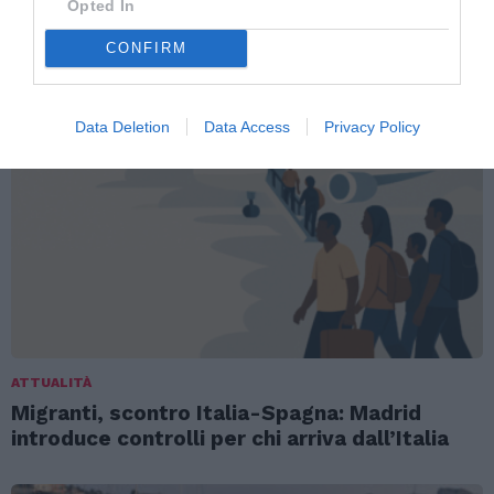
Opted In
TI POTREBBERO INTERESSARE
CONFIRM
ANCHE:
Data Deletion
Data Access
Privacy Policy
ATTUALITÀ
Migranti, scontro Italia-Spagna: Madrid
introduce controlli per chi arriva dall’Italia