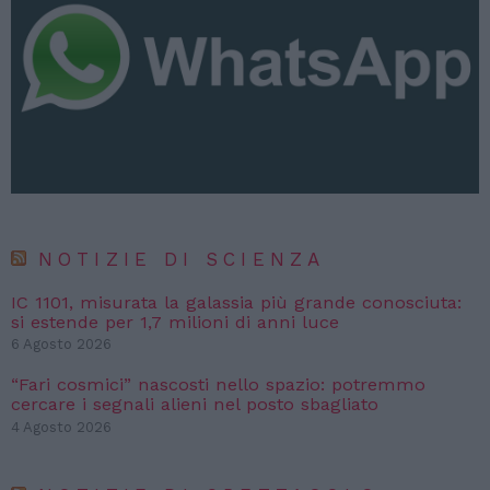
NOTIZIE DI SCIENZA
IC 1101, misurata la galassia più grande conosciuta:
si estende per 1,7 milioni di anni luce
6 Agosto 2026
“Fari cosmici” nascosti nello spazio: potremmo
cercare i segnali alieni nel posto sbagliato
4 Agosto 2026