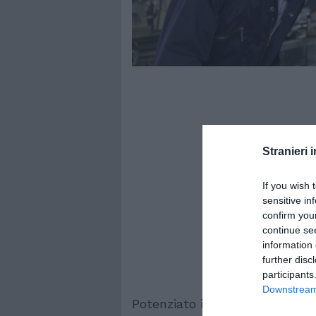
Stranieri i
If you wish 
sensitive in
confirm you
continue se
information 
further disc
participants
Downstream 
Potenziato il Sistema di Prote