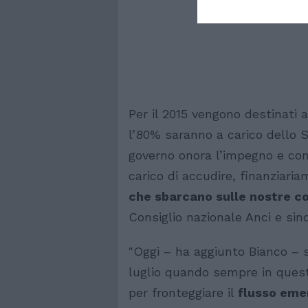
Per il 2015 vengono destinati
l’80% saranno a carico dello S
governo onora l’impegno e con
carico di accudire, finanziari
che sbarcano sulle nostre c
Consiglio nazionale Anci e sin
"Oggi – ha aggiunto Bianco – s
luglio quando sempre in questa
per fronteggiare il
flusso eme