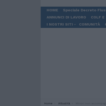
HOME
Speciale Decreto Flus
ANNUNCI DI LAVORO
COLF E
I NOSTRI SITI
COMUNITÀ
You are here:
Home
Attualità
Minori non accompagnati. Mille nuovi posti e 32,5 