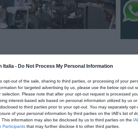
NO
n Italia -
Do Not Process My Personal Information
IC 1101
conosci
anni l
to opt-out of the sale, sharing to third parties, or processing of your per
formation for targeted advertising by us, please use the below opt-out s
6 Agosto
r selection. Please note that after your opt-out request is processed y
“Fari c
eing interest-based ads based on personal information utilized by us or
potremm
disclosed to third parties prior to your opt-out. You may separately opt-
posto s
losure of your personal information by third parties on the IAB’s list of
4 Agosto
. This information may also be disclosed by us to third parties on the
IA
Participants
that may further disclose it to other third parties.
zione per Richiedenti Asilo
NO