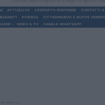
Il portale dell'immigrazione e degli immigrati in Ital
si
ATTUALITA’
L’ESPERTO RISPONDE
CONTATTI &
 BADANTI
SCIENZA
CITTADINANZA E NUOVE GENER
GUIDE
VIDEO & TV
CANALE WHATSAPP
milioni di euro per l’accoglienza