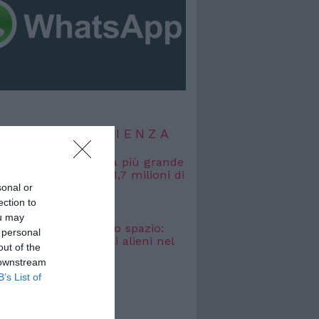
TIZIE DI SCIENZA
, misurata la galassia più grande
uta: si estende per 1,7 milioni di
uce
sonal or
ection to
 2026
ou may
osmici” nascosti nello spazio:
 personal
o cercare i segnali alieni nel
out of the
bagliato
 downstream
 2026
B’s List of
TIZIE DI