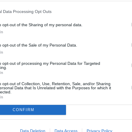
ra il carico era solo sui
SPE
l Data Processing Opt Outs
Dionisi
arriva
o opt-out of the Sharing of my personal data.
ora l’accoglienza dei
minori stranieri che
7 Agosto
In
Voci da
edizion
o opt-out of the Sale of my Personal Data.
7 Agosto
o oggi il via libera allo schema di decreto
In
stema di Protezione dei Richiedenti Asilo e
to opt-out of processing my Personal Data for Targeted
ing.
Photosh
 enti locali, per la creazione di
altri mille
In
i.
o opt-out of Collection, Use, Retention, Sale, and/or Sharing
ersonal Data that Is Unrelated with the Purposes for which it
lected.
In
CONFIRM
Data Deletion
Data Access
Privacy Policy