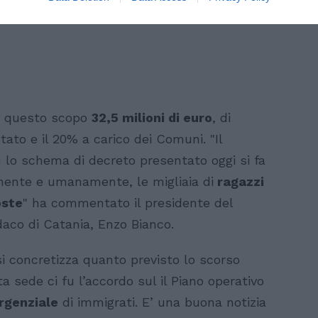
 a questo scopo
32,5 milioni di euro
, di
tato e il 20% a carico dei Comuni. "Il
 lo schema di decreto presentato oggi si fa
amente e umanamente, le migliaia di
ragazzi
oste
" ha commentato il presidente del
daco di Catania, Enzo Bianco.
i concretizza quanto previsto lo scorso
 sede ci fu l’accordo sul il Piano operativo
rgenziale
di immigrati. E’ una buona notizia