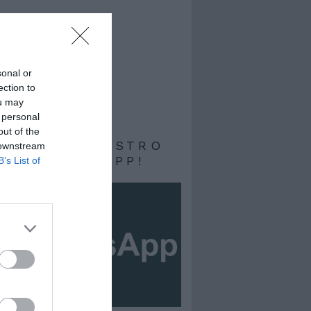
sonal or
ection to
ou may
 personal
out of the
RIVITI AL NOSTRO
 downstream
ALE WHATSAPP!
B’s List of