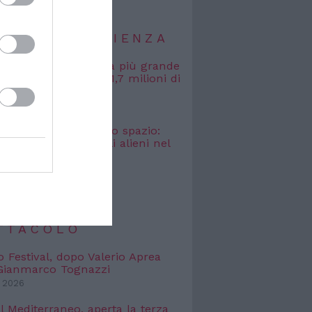
TIZIE DI SCIENZA
, misurata la galassia più grande
uta: si estende per 1,7 milioni di
uce
 2026
osmici” nascosti nello spazio:
o cercare i segnali alieni nel
bagliato
 2026
TIZIE DI
TTACOLO
o Festival, dopo Valerio Aprea
 Gianmarco Tognazzi
 2026
l Mediterraneo, aperta la terza