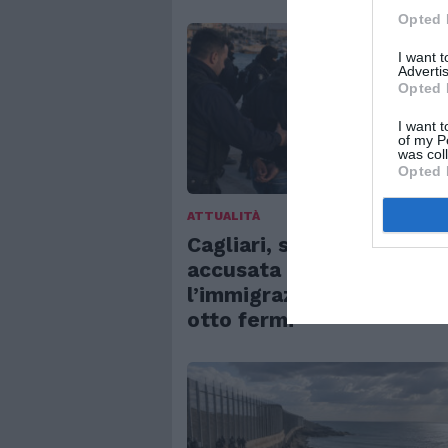
Opted 
I want 
Advertis
Opted 
I want t
of my P
was col
Opted 
ATTUALITÀ
Cagliari, smantellata ret
accusata di favorire
l’immigrazione irregolare
otto fermi