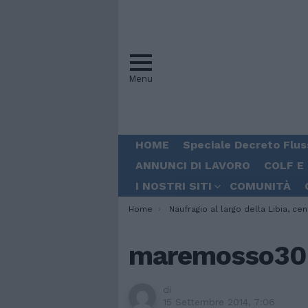
Menu
HOME
Speciale Decreto Flus
ANNUNCI DI LAVORO
COLF E
I NOSTRI SITI
COMUNITÀ
You are here:
Home
Naufragio al largo della Libia, centinaia di mor
maremosso30
di
15 Settembre 2014, 7:06