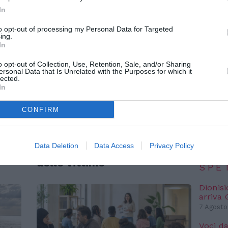
In
NO
to opt-out of processing my Personal Data for Targeted
ing.
In
IC 1101
conosci
o opt-out of Collection, Use, Retention, Sale, and/or Sharing
anni l
ersonal Data that Is Unrelated with the Purposes for which it
6 Agosto
lected.
In
“Fari c
potremm
CONFIRM
ATTUALITÀ
posto s
e
Tratta e grave sfruttamento,
4 Agosto
36 milioni per rafforzare
Data Deletion
Data Access
Privacy Policy
:
assistenza e integrazione
NO
delle vittime
SPE
Dionisi
arriva
7 Agosto
Voci da