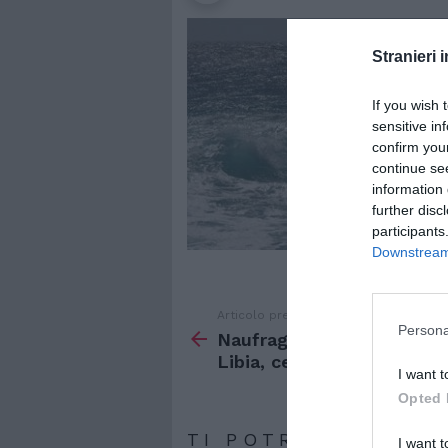
Stranieri i
If you wish 
sensitive in
confirm you
continue se
information 
further disc
participants
Downstream 
Articolo precedente
Vedi
Persona
di
Naufragio al largo della
più
Libia, centinaia di morti
I want t
Opted 
TI POTREBBERO IN
I want t