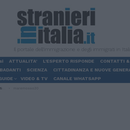
Il portale dell'immigrazione e degli immigrati in Ital
si
ATTUALITA’
L’ESPERTO RISPONDE
CONTATTI &
 BADANTI
SCIENZA
CITTADINANZA E NUOVE GENER
GUIDE
VIDEO & TV
CANALE WHATSAPP
ti
maremosso30